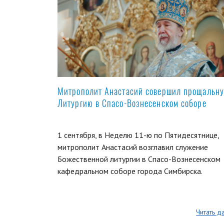
Митрополит Анастасий совершил прощальн
Литургию в Спасо-Вознесенском соборе
1 сентября, в Неделю 11-ю по Пятидесятнице,
митрополит Анастасий возглавил служение
Божественной литургии в Спасо-Вознесенском
кафедральном соборе города Симбирска.
Читать д