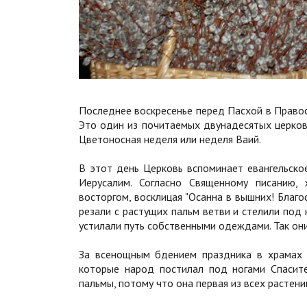
Последнее воскресенье перед Пасхой в Право
Это один из почитаемых двунадесятых церковн
Цветоносная неделя или неделя Ваий.
В этот день Церковь вспоминает евангельско
Иерусалим. Согласно Священному писанию,
восторгом, восклицая "Осанна в вышних! Благо
резали с растущих пальм ветви и стелили под 
устилали путь собственными одеждами. Так они
За всенощным бдением праздника в храмах 
которые народ постилал под ногами Спасите
пальмы, потому что она первая из всех растени