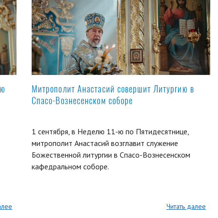
ую
Митрополит Анастасий совершит Литургию в
Спасо-Вознесенском соборе
1 сентября, в Неделю 11-ю по Пятидесятнице,
митрополит Анастасий возглавит служение
Божественной литургии в Спасо-Вознесенском
кафедральном соборе.
алее
Читать далее