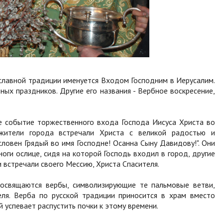
славной традиции именуется Входом Господним в Иерусалим.
ых праздников. Другие его названия - Вербное воскресение,
е событие торжественного входа Господа Иисуса Христа во
 жители города встречали Христа с великой радостью и
словен Грядый во имя Господне! Осанна Сыну Давидову!". Они
ноги ослице, сидя на которой Господь входил в город, другие
 встречали своего Мессию, Христа Спасителя.
освящаются вербы, символизирующие те пальмовые ветви,
ля. Верба по русской традиции приносится в храм вместо
й успевает распустить почки к этому времени.