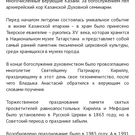
многочисленные верующие Казани. За богослужением пел
архиерейский хор Казанской Духовной семинарии.
Перед началом литургии состоялась уникальное событие
в жизни Казанской епархии – в храм было принесено
Тверское евангелие – рукопись XV века, которая хранится
в Национальном музее Татарстана и представляет собой
самый ранний памятник письменной церковной культуры,
среди хранящихся в музеях города.
В конце богослужения духовенством было провозглашено
многолетие Святейшему Патриарху Кириллу,
празднующему в этот день свое тезоименитство, после
чего Владыка Анастасий обратился к верующим со
словами поучения.
Торжественное празднование памяти святых
просветителей равноапостольных Кирилла и Мефодия
было установлено в Русской Церкви в 1863 году, но в
Советский период о празднике забыли.
Возобновлено празднование было в 1985 году. А в 1991