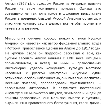
Аляски (1867 г.), с «уходом России из Америки» влияние
России на этом континенте исчезает. Однако это
совершено не так: культурное и духовное присутствие
России в пределах бывшей Русской Америки остается, и
участники круглого стола делают все, чтобы проявить и
изучить это влияние.
Митрополит Климент хорошо знаком с темой Русской
Америки, он известен как автор фундаментального труда
«История Православной Церкви на Аляске до 1917 года».
На круглом столе он подробно рассказал о том, как
русские заселяли Аляску, начиная с XVIII века: купцам и
промысловикам, а вслед за ними – православным
миссионерам удалось «соединить культуру местного
населения с русской культурой». «Русские купцы
отличались особой набожностью, они пытались воспитать
местных жителей, проповедовали христианство», --
рассказывал митрополит. В результате постепенной
инкультурации множество алеутов, эскимосов и индейцев
приняли православие, они молились вместе с русскими,
выучили язык православного богослужения, стали давать