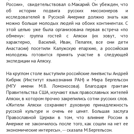
России», свидетельствовал о.Макарий. Он убежден, что
об истории подвига русских миссионеров и
исследователей в Русской Америке должно знать как
можно больше молодых людей на обоих континентах. С
этой целью уже была организована первая встреча «по
обмену»: группа гостей с Аляски (их зовут, что
характерно, Василий, Иван, Пелагея, все они дети
Анастасии) посетили Калужскую епархию, а российская
молодежь готовится принять участие в следующей
экспедиции на Аляску.
На круглом столе выступили российские лингвисты Андрей
Кибрик (Институт языкознания РАН) и Мира Бергельсон
(МГУ имени М.В. Ломоносова). Благодаря грантам
Правительства США, изучают язык православных жителей
Аляски, в котором прочно закрепились сотни русских слов.
«Жители Аляски сохраняют духовную принадлежность
русской культуре и очень ее ценят. Большая заслуга
Православной Церкви в том, что влияние России в
Америке не закончилось после того, как сошли на нет ее
экономические интересы», -- сказала М.Бергельсон.