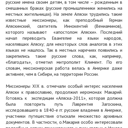
русские имена своим детям, в том числе – рожденным в
смешанных браках (русские промышленники женились на
местных жительницах). На земле Аляски трудились такие
известные миссионеры, как преподобный Герман
Аляскинский, святитель Иннокентий (Вениаминов),
которого называют «апостолом Аляски». Последний
начал переводить Евангелие на языки народов,
населявших Аляску; для некоторых слов аналогов в этих
языках не нашлось. Так в местных наречиях появились и
закрепились такие русские слова, как, например,
«благодать», отметил митрополит Климент. По его
словам, миссионерская работа велась в Америке даже
активнее, чем в Сибири, на территории России.
Миссионеры XIX в. отмечали особый интерес населения
Аляски к православию, продолжил иеромонах Макарий.
Готовясь к экспедиции «Аляска-2011», которая должна
была повторить путь Лаврентия Загоскина,
исследовавшего в 1840-е гг. русские владения в Америке,
участники путешествия отыскали множество архивных
документов. В частности, о.Макария особо интересовали