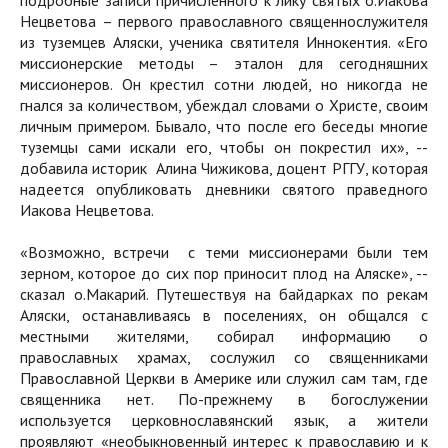
подробные записи причисленного к лику святых о.Иакова
Нецветова – первого православного священнослужителя
из туземцев Аляски, ученика святителя Иннокентия. «Его
миссионерские методы – эталон для сегодняшних
миссионеров. Он крестил сотни людей, но никогда не
гнался за количеством, убеждал словами о Христе, своим
личным примером. Бывало, что после его беседы многие
туземцы сами искали его, чтобы он покрестил их», --
добавила историк Алина Чижикова, доцент РГГУ, которая
надеется опубликовать дневники святого праведного
Иакова Нецветова.
«Возможно, встречи с теми миссионерами были тем
зерном, которое до сих пор приносит плод на Аляске», --
сказал о.Макарий. Путешествуя на байдарках по рекам
Аляски, останавливаясь в поселениях, он общался с
местными жителями, собирал информацию о
православных храмах, сослужил со священниками
Православной Церкви в Америке или служил сам там, где
священника нет. По-прежнему в богослужении
используется церковнославянский язык, а жители
проявляют «необыкновенный интерес к православию и к