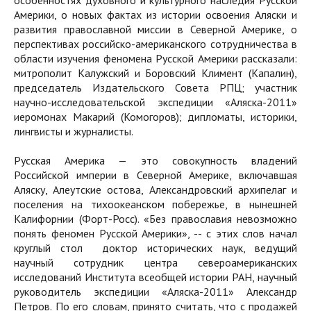
особенностях духовного и культурного наследия Русской
Америки, о новых фактах из истории освоения Аляски и
развития православной миссии в Северной Америке, о
перспективах российско-американского сотрудничества в
области изучения феномена Русской Америки рассказали:
митрополит Калужский и Боровский Климент (Капалин),
председатель Издательского Совета РПЦ; участник
научно-исследовательской экспедиции «Аляска-2011»
иеромонах Макарий (Комогоров); дипломаты, историки,
лингвисты и журналисты.
Русская Америка — это совокупность владений
Российской империи в Северной Америке, включавшая
Аляску, Алеутские остова, Александровский архипелаг и
поселения на тихоокеанском побережье, в нынешней
Калифорнии (Форт-Росс). «Без православия невозможно
понять феномен Русской Америки», -- с этих слов начал
круглый стол доктор исторических наук, ведущий
научный сотрудник центра североамериканских
исследований Института всеобщей истории РАН, научный
руководитель экспедиции «Аляска-2011» Александр
Петров. По его словам, принято считать, что с продажей