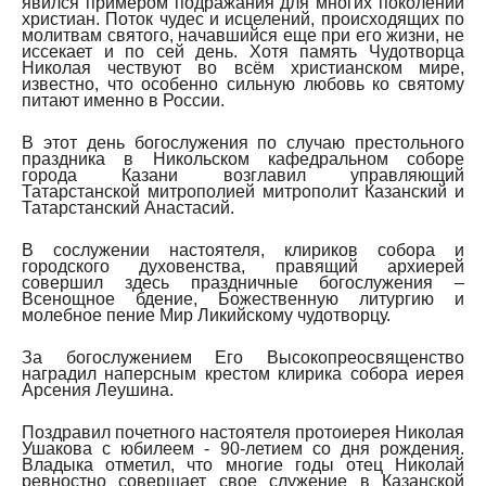
явился примером подражания для многих поколений
христиан. Поток чудес и исцелений, происходящих по
молитвам святого, начавшийся еще при его жизни, не
иссекает и по сей день. Хотя память Чудотворца
Николая чествуют во всём христианском мире,
известно, что особенно сильную любовь ко святому
питают именно в России.
В этот день богослужения по случаю престольного
праздника в Никольском кафедральном соборе
города Казани возглавил управляющий
Татарстанской митрополией митрополит Казанский и
Татарстанский Анастасий.
В сослужении настоятеля, клириков собора и
городского духовенства, правящий архиерей
совершил здесь праздничные богослужения –
Всенощное бдение, Божественную литургию и
молебное пение Мир Ликийскому чудотворцу.
За богослужением Его Высокопреосвященство
наградил наперсным крестом клирика собора иерея
Арсения Леушина.
Поздравил почетного настоятеля протоиерея Николая
Ушакова с юбилеем - 90-летием со дня рождения.
Владыка отметил, что многие годы отец Николай
ревностно совершает свое служение в Казанской