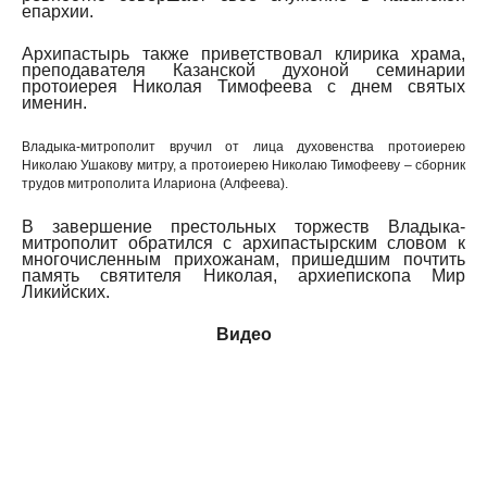
епархии.
Архипастырь также приветствовал клирика храма,
преподавателя Казанской духоной семинарии
протоиерея Николая Тимофеева с днем святых
именин.
Владыка-митрополит вручил от лица духовенства протоиерею
Николаю Ушакову митру, а протоиерею Николаю Тимофееву – сборник
трудов митрополита Илариона (Алфеева).
В завершение престольных торжеств Владыка-
митрополит обратился с архипастырским словом к
многочисленным прихожанам, пришедшим почтить
память святителя Николая, архиепископа Мир
Ликийских.
Видео