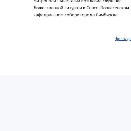
митрополит Анастасий возглавил служение
Божественной литургии в Спасо-Вознесенском
кафедральном соборе города Симбирска.
Читать д