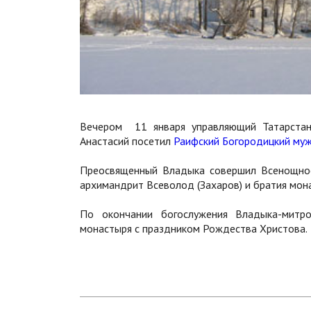
Вечером 11 января управляющий Татарстанс
Анастасий посетил
Раифский Богородицкий муж
Преосвященный Владыка совершил Всенощное
архимандрит Всеволод (Захаров) и братия мон
По окончании богослужения Владыка-митр
монастыря с праздником Рождества Христова.