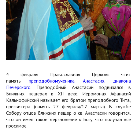
4 февраля Православная Церковь чтит
память
преподобномученика Анастасия, диакона
Печерского
. Преподобный Анастасий подвизался в
Ближних пещерах в XII веке. Иеромонах Афанасий
Кальнофийский называет его братом преподобного Тита,
пресвитера (память 27 февраля/12 марта). В службе
Собору отцов Ближних пещер о св. Анастасии говорится,
что он имел такое дерзновение к Богу, что получал все
просимое.