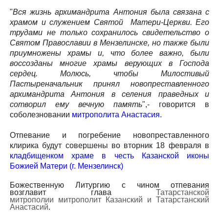
"
Вся жизнь архимандрита Антония была связана с
храмом и служением Святой Матери-Церкви. Его
трудами не только сохранилось свидетельство о
Святом Православии в Мензелинске, но также были
приумножены храмы и, что более важно, были
воссозданы многие храмы верующих в Господа
сердец. Молюсь, чтобы Милостивый
Пастыреначальник принял новопреставленного
архимандрита Антония в селения праведных и
сотворил ему вечную память
",- говорится в
соболезновании
митрополита Анастасия.
Отпевание и погребение новопреставленного
клирика будут совершены во вторник 18 февраля в
кладбищенком храме в честь Казанской иконы
Божией Матери (г. Мензелинск)
Божественную Литургию с чином отпевания
возглавит глава
Татарстанской
митрополии
митрополит Казанский и Татарстанский
Анастасий
.