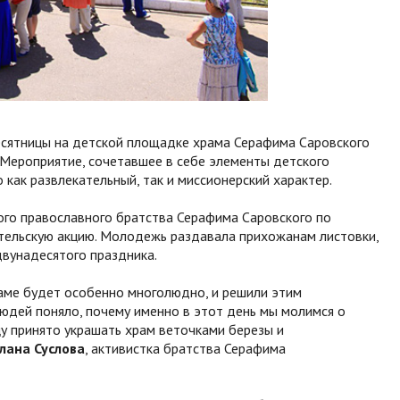
есятницы на детской площадке храма Серафима Саровского
 Мероприятие, сочетавшее в себе элементы детского
 как развлекательный, так и миссионерский характер.
го православного братства Серафима Саровского по
тельскую акцию. Молодежь раздавала прихожанам листовки,
вунадесятого праздника.
раме будет особенно многолюдно, и решили этим
людей поняло, почему именно в этот день мы молимся о
цу принято украшать храм веточками березы и
лана Суслова
, активистка братства Серафима