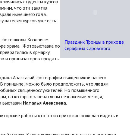
ключились студенты курсов
мним, что эти занятия
враля нынешнего года.
лушателям курсов уже есть
й фотошколы Козловым
Праздник Троицы в приходе
оре храма. Фотовыставка по
Серафима Саровского
ревратилась в ярмарку.
ов и организаторов продать
адыка Анастасий, фотографии священников нашего
 В принципе, можно было предположить, что людям
 любимых священнослужителей. Но повышенного
ам, на которых запечатлены незнакомые дети, я,
ца выставки
Наталья Алексеева.
е авторские работы кто-то из прихожан пожелал видеть в
такой отклик. К предложению поучаствовать в выставке