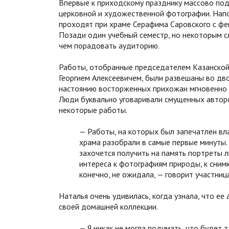
Впервые к приходскому празднику массово под
церковной и художественной фотографии. Напо
проходят при храме Серафима Саровского с фе
Позади один учебный семестр, но некоторым с
чем порадовать аудиторию.
Работы, отобранные председателем Казанско
Георгием Алексеевичем, были развешаны во дв
настоянию восторженных прихожан мгновенно п
Люди буквально уговаривали смущенных автор
некоторые работы.
— Работы, на которых был запечатлен вл
храма разобрали в самые первые минуты.
захочется получить на память портреты
интереса к фотографиям природы, к снимк
конечно, не ожидала, — говорит участни
Наталья очень удивилась, когда узнала, что е
своей домашней коллекции.
— Я никак не могла подумать, что будет 