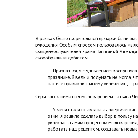
В рамках благотворительной ярмарки были выс
рукоделия. Особым спросом пользовалось мыло
священнослужителей храма
Татьяной Чемода
своеобразным дебютом.
— Признаться, я с удивлением воспринял
празднике. Я ведь и подумать не могла, 
нас все привыкли к моему увлечению, — р
Серьезно заниматься мыловарением Татьяна Че
— У меня стали появляться аллергически
этим, я решила сделать выбор в пользу н
увлеклась самим процессом мыловарения,
работать над рецептом, создавать новые