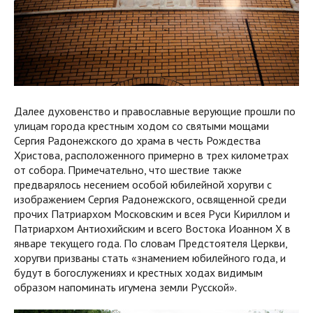
Далее духовенство и православные верующие прошли по
улицам города крестным ходом со святыми мощами
Сергия Радонежского до храма в честь Рождества
Христова, расположенного примерно в трех километрах
от собора. Примечательно, что шествие также
предварялось несением особой юбилейной хоругви с
изображением Сергия Радонежского, освященной среди
прочих Патриархом Московским и всея Руси Кириллом и
Патриархом Антиохийским и всего Востока Иоанном X в
январе текущего года. По словам Предстоятеля Церкви,
хоругви призваны стать «знамением юбилейного года, и
будут в богослужениях и крестных ходах видимым
образом напоминать игумена земли Русской».