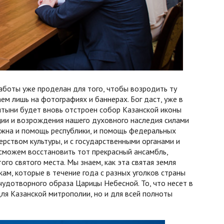
аботы уже проделан для того, чтобы возродить ту
м лишь на фотографиях и баннерах. Бог даст, уже в
ятыни будет вновь отстроен собор Казанской иконы
ции и возрождения нашего духовного наследия силами
ажна и помощь республики, и помощь федеральных
рством культуры, и с государственными органами и
сможем восстановить тот прекрасный ансамбль,
го святого места. Мы знаем, как эта святая земля
кам, которые в течение года с разных уголков страны
чудотворного образа Царицы Небесной. То, что несет в
для Казанской митрополии, но и для всей полноты