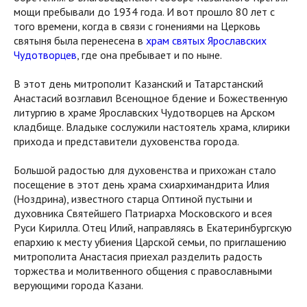
мощи пребывали до 1934 года. И вот прошло 80 лет с
того времени, когда в связи с гонениями на Церковь
святыня была перенесена в
храм святых Ярославских
Чудотворцев
, где она пребывает и по ныне.
В этот день митрополит Казанский и Татарстанский
Анастасий возглавил Всенощное бдение и Божественную
литургию в храме Ярославских Чудотворцев на Арском
кладбище. Владыке сослужили настоятель храма, клирики
прихода и представители духовенства города.
Большой радостью для духовенства и прихожан стало
посещение в этот день храма схиархимандрита Илия
(Ноздрина), известного старца Оптиной пустыни и
духовника Святейшего Патриарха Московского и всея
Руси Кирилла. Отец Илий, направляясь в Екатеринбургскую
епархию к месту убиения Царской семьи, по приглашению
митрополита Анастасия приехал разделить радость
торжества и молитвенного общения с православными
верующими города Казани.