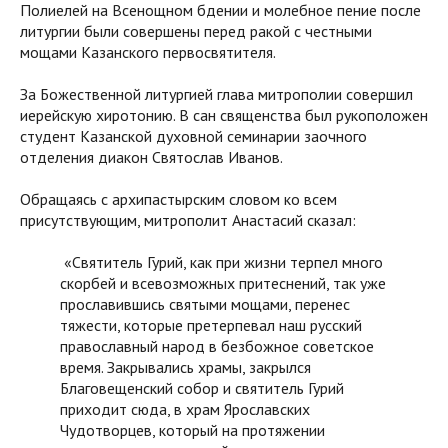
Полиелей на Всенощном бдении и молебное пение после
литургии были совершены перед ракой с честными
мощами Казанского первосвятителя.
За Божественной литургией глава митрополии совершил
иерейскую хиротонию. В сан священства был рукоположен
студент Казанской духовной семинарии заочного
отделения диакон Святослав Иванов.
Обращаясь с архипастырским словом ко всем
присутствующим, митрополит Анастасий сказал:
«Святитель Гурий, как при жизни терпел много
скорбей и всевозможных притеснений, так уже
прославившись святыми мощами, перенес
тяжести, которые претерпевал наш русский
православный народ в безбожное советское
время. Закрывались храмы, закрылся
Благовещенский собор и святитель Гурий
приходит сюда, в храм Ярославских
Чудотворцев, который на протяжении