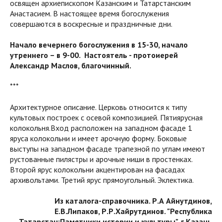
освящен архиепископом Казанским и Татарстанским
Анастасием. В настоящее время богослужения
совершаются в воскресные и праздничные дни.
Начало вечернего богослужения в 15-30, начало
утреннего – в 9-00. Настоятель - протоиерей
Александр Маслов, благочинный.
***
Архитектурное описание. Церковь относится к типу
культовых построек с осевой композицией. Пятиярусная
колокольня.Вход расположен на западном фасаде 1
яруса колокольни и имеет арочную форму. Боковые
выступы на западном фасаде трапезной по углам имеют
рустованные пилястры и арочные ниши в простенках.
Второй ярус колокольни акцентирован на фасадах
архивольтами. Третий ярус прямоугольный. Эклектика.
Из каталога-справочника. Р.А Айнутдинов,
Е.В.Липаков, Р.Р.Хайрутдинов. "Республика
Татарстан:Памятники истории и культуры". г.Казань