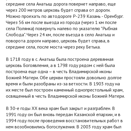
середине села Анатыш дорога повернет направо, еще
через 200 метров церковь будет справа от дороги.
Можно проехать по автодороге Р-239 Казань - Оренбург.
Через 56 км после выезда из города (через 1 км после
села Полянка) повернуть налево по указателю "Рыбная
Слобода". Через 24 км, после въезда в село Анатыш и
поворота дороги направо, церковь будет справа, в
середине села, после моста через реку Бетька.
В 1718 году в с. Анатыш была построена деревянная
церковь Богоявления, а в 1798 году рядом с ней была
построена еще одна – в честь Владимирской иконы
Божией Матери. Обе церкви простояли довольно долгое
время и были разобраны из-за ветхости. В 1903 году на
их месте был построен каменный однопрестольный храм,
освященный в честь Владимирской иконы Божией Матери.
В 30-е годы XX века храм был закрыт и разграблен. В
1991 году он был вновь передан Казанской епархии, и в
1994 году после проведения восстановительных работ в
нем возобновились богослужения. В 2003 году храм был