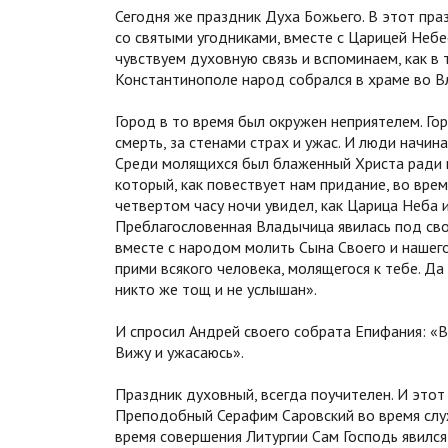
Сегодня же праздник Духа Божьего. В этот пр
со святыми угодниками, вместе с Царицей Небе
чувствуем духовную связь и вспоминаем, как в
Константинополе народ собрался в храме во В
Город в то время был окружен неприятелем. Го
смерть, за стенами страх и ужас. И люди начин
Среди молящихся был блаженный Христа ради
который, как повествует нам придание, во врем
четвертом часу ночи увидел, как Царица Неба и
Преблагословенная Владычица явилась под сво
вместе с народом молить Сына Своего и нашег
прими всякого человека, молящегося к тебе. Да
никто же тощ и не услышан».
И спросил Андрей своего собрата Епифания: «Ви
Вижу и ужасаюсь».
Праздник духовный, всегда поучителен. И этот 
Преподобный Серафим Саровский во время служе
время совершения Литургии Сам Господь явился