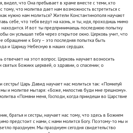
, видел, что Она пребывает в храме вместе с теми, кто
с тому, что молитва дает нам возможность встретиться с
, как нужно нам молиться? Жители Константинополя научают
тавь себе, что тебя ведут на казнь, и ты, идя, проходишь мимо
я находится. И вот ты предпринимаешь последнюю попытку
тобы он услышал тебя через открытое окно. Церковь учит, что
е обращение к Богу – это последняя попытка быть
ода и Царицу Небесную в наших сердцах.
ь отвечает на этот вопрос. Церковь научает возносить
 святых Божиих церквей, о здравии, о спасении; о
и сестры! Царь Давид научает нас молиться так: «Помилуй
я мы и молитве мытаря: «Боже, милостив буди мне грешному».
 молитва «Помяни меня, Господи, когда приидеши во Царствие
ик, братья и сестры, научает нас тому, что здесь в Божием
мо предстоит с нами, с нами молится Богу. Поэтому-то мы и
светло празднуем. Мы празднуем сегодня свидетельство