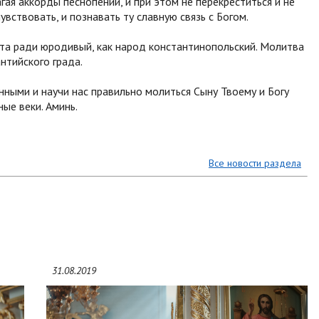
ая аккорды песнопений, и при этом не перекреститься и не
чувствовать, и познавать ту славную связь с Богом.
ста ради юродивый, как народ константинопольский. Молитва
нтийского града.
ными и научи нас правильно молиться Сыну Твоему и Богу
ые веки. Аминь.
Все новости раздела
31.08.2019