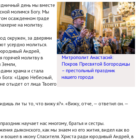
аздничный день мы вместе
сной молимся Богу. Мы
 том осажденном граде
лахерне на молитву.
род окружен, за дверями
ают усердно молиться.
 юродивый Андрей,
Митрополит Анастасий:
я горячей молитву в
Покров Пресвятой Богородицы
 Земли,
– престольный праздник
дами храма и стала
нашего города
о Бога: «Царю Небесный,
 не отыдет от лица Твоего
дишь ли ты то, что вижу я?». «Вижу, отче, — ответил он. —
праздник научает нас многому, братья и сестры.
ния дьяконского, как мы знаем из его жития, видел как во
 и вошел в икону Спасителя. Христа ради юродивый Андрей, в