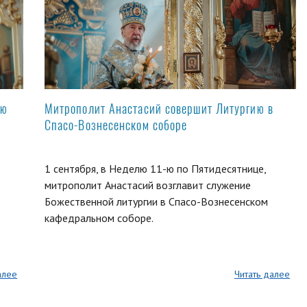
ую
Митрополит Анастасий совершит Литургию в
Спасо-Вознесенском соборе
1 сентября, в Неделю 11-ю по Пятидесятнице,
митрополит Анастасий возглавит служение
Божественной литургии в Спасо-Вознесенском
кафедральном соборе.
алее
Читать далее