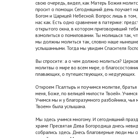
свою очередь, видел, как Матерь Божия молится
просит о помощи. Сегодняшний день поучает на
Богом и Царицей Небесной. Вопрос лишь в том
нас как. Есть одно сравнение в патерике: предс
открытого окна, в котором приговоривший теб
взмолиться о помиловании. Ты молишься так, ч
мы должны молиться так, словно наше нынешне
услышанными. Тогда мы увидим Спасителя Госп
Вы спросите: а о чем должно молиться? Церков
молитвы о мире во всем мире, о благосостоянии
плавающих, о путешествующих, о недугующих.
Откроем Псалтырь и поучимся молитве, братья 
меня, Боже, по велицей милости Твоей». Учимс
Учимся мы и у благоразумного разбойника, чья
Твоем» была услышана.
Мы здесь учимся многому. И сегодняшний праздн
храме Пресвятая Дева Богородица днесь невиди
собрались здесь. Днесь благоверные люди мы 