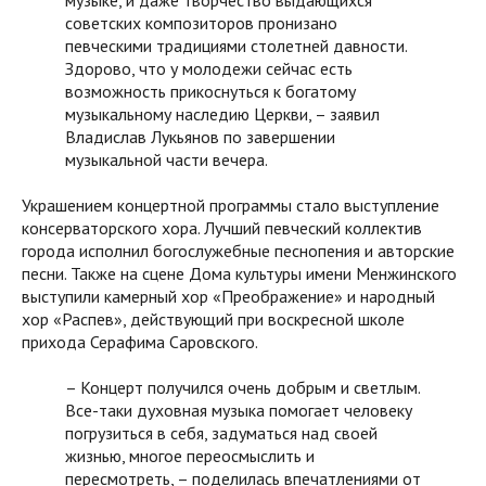
музыке, и даже творчество выдающихся
советских композиторов пронизано
певческими традициями столетней давности.
Здорово, что у молодежи сейчас есть
возможность прикоснуться к богатому
музыкальному наследию Церкви, – заявил
Владислав Лукьянов по завершении
музыкальной части вечера.
Украшением концертной программы стало выступление
консерваторского хора. Лучший певческий коллектив
города исполнил богослужебные песнопения и авторские
песни. Также на сцене Дома культуры имени Менжинского
выступили камерный хор «Преображение» и народный
хор «Распев», действующий при воскресной школе
прихода Серафима Саровского.
– Концерт получился очень добрым и светлым.
Все-таки духовная музыка помогает человеку
погрузиться в себя, задуматься над своей
жизнью, многое переосмыслить и
пересмотреть, – поделилась впечатлениями от