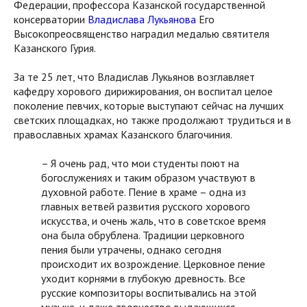
Федерации, профессора Казанской государственной
консерватории
Владислава Лукьянова
Его
Высокопреосвященство наградил медалью святителя
Казанского Гурия.
За те 25 лет, что Владислав Лукьянов возглавляет
кафедру хорового дирижирования, он воспитал целое
поколение певчих, которые выступают сейчас на лучших
светских площадках, но также продолжают трудиться и в
православных храмах Казанского благочиния.
– Я очень рад, что мои студенты поют на
богослужениях и таким образом участвуют в
духовной работе. Пение в храме – одна из
главных ветвей развития русского хорового
искусства, и очень жаль, что в советское время
она была обрублена. Традиции церковного
пения были утрачены, однако сегодня
происходит их возрождение. Церковное пение
уходит корнями в глубокую древность. Все
русские композиторы воспитывались на этой