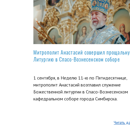
Митрополит Анастасий совершил прощальн
Литургию в Спасо-Вознесенском соборе
1 сентября, в Неделю 11-ю по Пятидесятнице,
митрополит Анастасий возглавил служение
Божественной литургии в Спасо-Вознесенском
кафедральном соборе города Симбирска.
Читать д