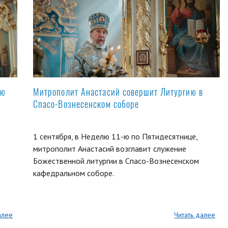
ую
Митрополит Анастасий совершит Литургию в
Спасо-Вознесенском соборе
1 сентября, в Неделю 11-ю по Пятидесятнице,
митрополит Анастасий возглавит служение
Божественной литургии в Спасо-Вознесенском
кафедральном соборе.
алее
Читать далее