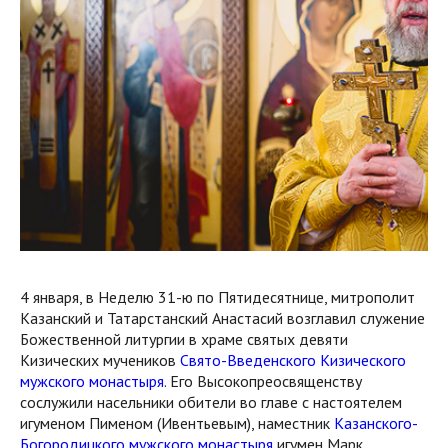
4 января, в Неделю 31-ю по Пятидесятнице, митрополит
Казанский и Татарстанский Анастасий возглавил служение
Божественной литургии в храме святых девяти
Кизических мучеников
Свято-Введенского Кизического
мужского монастыря
. Его Высокопреосвященству
сослужили насельники обители во главе с настоятелем
игуменом Пименом (Ивентьевым), наместник
Казанского-
Богородицкого мужского монастыря
игумен Марк