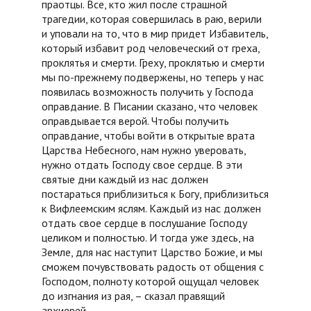
праотцы. Все, кто жил после страшной
трагедии, которая совершилась в раю, верили
и уповали на то, что в мир придет Избавитель,
который избавит род человеческий от греха,
проклятья и смерти. Греху, проклятью и смерти
мы по-прежнему подвержены, но теперь у нас
появилась возможность получить у Господа
оправдание. В Писании сказано, что человек
оправдывается верой. Чтобы получить
оправдание, чтобы войти в открытые врата
Царства Небесного, нам нужно уверовать,
нужно отдать Господу свое сердце. В эти
святые дни каждый из нас должен
постараться приблизиться к Богу, приблизиться
к Вифлеемским яслям. Каждый из нас должен
отдать свое сердце в послушание Господу
целиком и полностью. И тогда уже здесь, на
Земле, для нас наступит Царство Божие, и мы
сможем почувствовать радость от общения с
Господом, полноту которой ощущал человек
до изгнания из рая, – сказал правящий
архиерей.