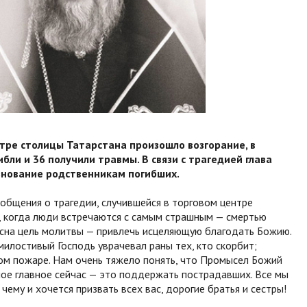
тре столицы Татарстана произошло возгорание, в
бли и 36 получили травмы. В связи с трагедией глава
знование родственникам погибших.
общения о трагедии, случившейся в торговом центре
у, когда люди встречаются с самым страшным — смертью
ясна цель молитвы — привлечь исцеляющую благодать Божию.
милостивый Господь уврачевал раны тех, кто скорбит;
этом пожаре. Нам очень тяжело понять, что Промысел Божий
амое главное сейчас — это поддержать пострадавших. Все мы
ему и хочется призвать всех вас, дорогие братья и сестры!