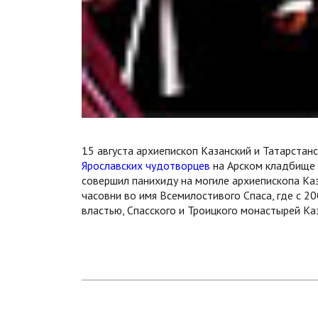
15 августа архиепископ Казанский и Татарста
Ярославских чудотворцев
на Арском кладбище г
совершил панихиду на могиле архиепископа Каз
часовни во имя Всемилостивого Спаса, где с 2
властью, Спасского и Троицкого монастырей Ка