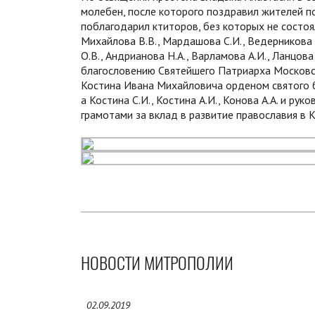
молебен, после которого поздравил жителей п
поблагодарил ктиторов, без которых не состоя
Михайлова В.В., Мардашова С.И., Ведерникова В.
О.В., Андрианова Н.А., Варламова А.И., Ланцова 
благословению Святейшего Патриарха Московско
Костина Ивана Михайловича орденом святого б
а Костина С.И., Костина А.И., Конова А.А. и ру
грамотами за вклад в развитие православия в 
НОВОСТИ МИТРОПОЛИИ
02.09.2019