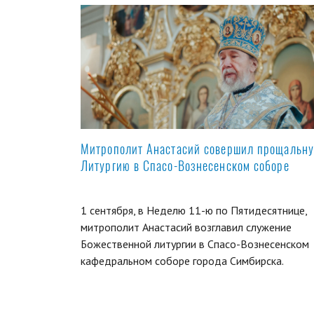
Митрополит Анастасий совершил прощальн
Литургию в Спасо-Вознесенском соборе
1 сентября, в Неделю 11-ю по Пятидесятнице,
митрополит Анастасий возглавил служение
Божественной литургии в Спасо-Вознесенском
кафедральном соборе города Симбирска.