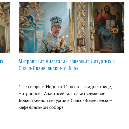
ую
Митрополит Анастасий совершит Литургию в
Спасо-Вознесенском соборе
1 сентября, в Неделю 11-ю по Пятидесятнице,
митрополит Анастасий возглавит служение
Божественной литургии в Спасо-Вознесенском
кафедральном соборе.