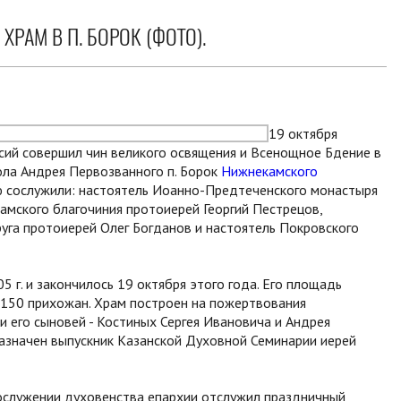
РАМ В П. БОРОК (ФОТО).
19 октября
асий совершил чин великого освящения и Всенощное Бдение в
ола Андрея Первозванного п. Борок
Нижнекамского
 сослужили: настоятель Иоанно-Предтеченского монастыря
камского благочиния протоиерей Георгий Пестрецов,
уга протоиерей Олег Богданов и настоятель Покровского
 г. и закончилось 19 октября этого года. Его площадь
о 150 прихожан. Храм построен на пожертвования
 его сыновей - Костиных Сергея Ивановича и Андрея
азначен выпускник Казанской Духовной Семинарии иерей
ослужении духовенства епархии отслужил праздничный