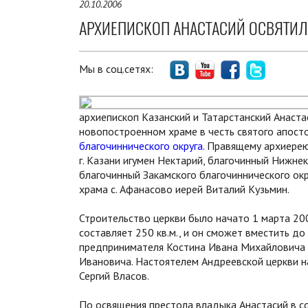
20.10.2006
АРХИЕПИСКОП АНАСТАСИЙ ОСВЯТИЛ Х
Мы в соц.сетях:
архиепископ Казанский и Татарстанский Анаст
новопостроенном храме в честь святого апост
благочиннического округа.
Правящему архиерею
г. Казани игумен Нектарий, благочинный Нижне
благочинный Закамского благочиннического окр
храма с. Афанасово иерей Виталий Кузьмин.
Строительство церкви было начато 1 марта 2005
составляет 250 кв.м., и он сможет вместить д
предпринимателя Костина Ивана Михайловича и
Ивановича. Настоятелем Андреевской церкви н
Сергий Власов.
По освящения престола владыка Анастасий в с