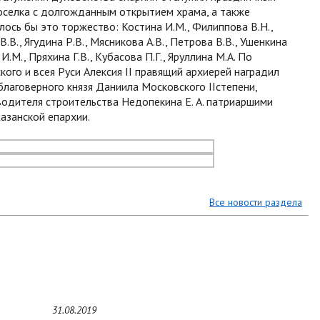
оселка с долгожданным открытием храма, а также
лось бы это торжество: Костина И.М., Филиппова В.Н.,
В., Ягудина Р.В., Мясникова А.В., Петрова В.В., Ушенкина
И.М., Пряхина Г.В., Кубасова П.Г., Яруллина М.А. По
го и всея Руси Алексия II правящий архиерей наградил
лаговерного князя Даниила Московского IIстепени,
ководителя строительства Недопекина Е. А. патриаршими
Казанской епархии.
Все новости раздела
31.08.2019