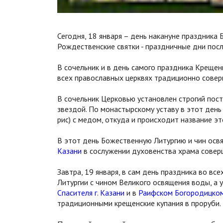
Сегодня, 18 января – день накануне праздника
Рождественские святки - праздничные дни пос
В сочельник и в день самого праздника Крещения
всех православных церквях традиционно совер
В сочельник Церковью установлен строгий пост,
звездой. По монастырскому уставу в этот день 
рис) с медом, откуда и происходит название эт
В этот день Божественную Литургию и чин ос
Казани
в сослужении духовенства храма соверш
Завтра, 19 января, в сам день праздника во в
Литургии с чином Великого освящения воды, а 
Спасителя г. Казани
и в
Раифском Богородицко
традиционными крещенские купания в проруби.