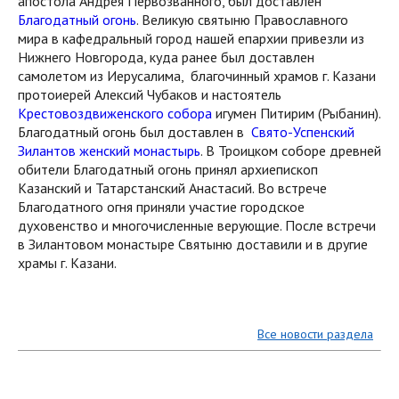
апостола Андрея Первозванного, был доставлен
Благодатный огонь
. Великую святыню Православного
мира в кафедральный город нашей епархии привезли из
Нижнего Новгорода, куда ранее был доставлен
самолетом из Иерусалима, благочинный храмов г. Казани
протоиерей Алексий Чубаков и настоятель
Крестовоздвиженского собора
игумен Питирим (Рыбанин).
Благодатный огонь был доставлен в
Свято-Успенский
Зилантов женский монастырь
. В Троицком соборе древней
обители Благодатный огонь принял архиепископ
Казанский и Татарстанский Анастасий. Во встрече
Благодатного огня приняли участие городское
духовенство и многочисленные верующие. После встречи
в Зилантовом монастыре Святыню доставили и в другие
храмы г. Казани.
Все новости раздела