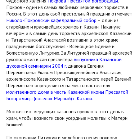
чудесного явления
Покрова Пресвятой Богородицы
.
Покров - один из самых любимых церковных торжеств в
России. В этот день свой престольный праздник отмечает
Николо-Покровский кафедральный собор
– один из
старейших и красивейших храмов г. Казани. Накануне
вечером и в самый день торжеств архиепископ Казанский
и Татарстанский Анастасий возглавил в этом храме
праздничные богослужения - Всенощное Бдение и
Божественную Литургию. За Литургией правящий архиерей
рукоположил в сан пресвитера
выпускника Казанской
духовной семинарии 2004 г.
диакона Евгения
Шереметьева. Указом Преосвященнейшего Анастасия,
архиепископа Казанского и Татарстанского иерей Евгений
Шереметьев определяется на место настоятеля
молитвенного дома в честь Казанской иконы Пресвятой
Богородицы (поселок Мирный) г. Казани
.
Множество верующих казанцев пришло в этот день в
храм, чтобы вознести свои усердные молитвы к Матери
Божией.
По окончании Литургии и молебного пения покрову