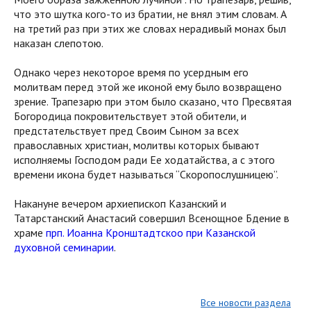
что это шутка кого-то из братии, не внял этим словам. А
на третий раз при этих же словах нерадивый монах был
наказан слепотою.
Однако через некоторое время по усердным его
молитвам перед этой же иконой ему было возвращено
зрение. Трапезарю при этом было сказано, что Пресвятая
Богородица покровительствует этой обители, и
предстательствует пред Своим Сыном за всех
православных христиан, молитвы которых бывают
исполняемы Господом ради Ее ходатайства, а с этого
времени икона будет называться “Скоропослушницею”.
Накануне вечером архиепископ Казанский и
Татарстанский Анастасий совершил Всенощное Бдение в
храме
прп. Иоанна Кронштадтскоо при Казанской
духовной семинарии
.
Все новости раздела