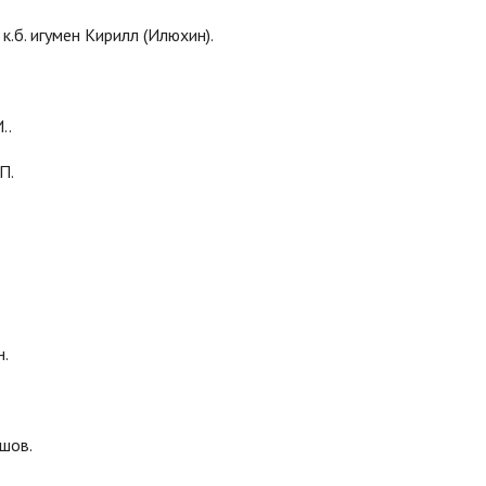
.б. игумен Кирилл (Илюхин).
..
П.
н.
шов.