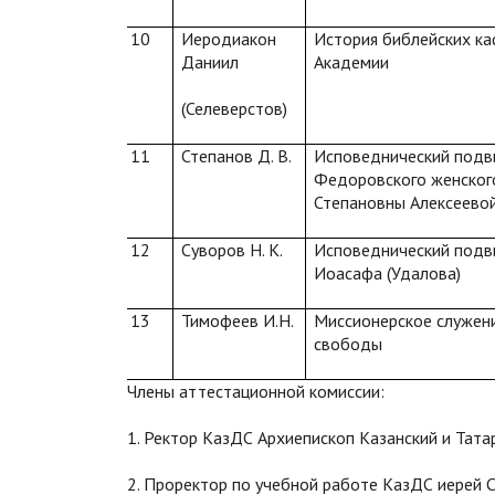
10
Иеродиакон
История библейских к
Даниил
Академии
(Селеверстов)
11
Степанов Д. В.
Исповеднический подви
Федоровского женског
Степановны Алексеево
12
Суворов Н. К.
Исповеднический подви
Иоасафа (Удалова)
13
Тимофеев И.Н.
Миссионерское служен
свободы
Члены аттестационной комиссии:
1. Ректор КазДС Архиепископ Казанский и Тата
2. Проректор по учебной работе КазДС иерей С