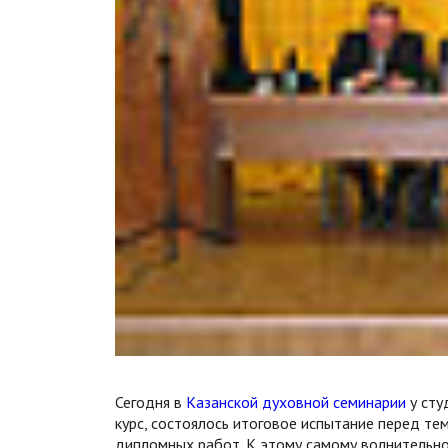
Сегодня в
Казанской духовной семинарии
у сту
курс, состоялось итоговое испытание перед те
дипломных работ. К этому самому волнительно