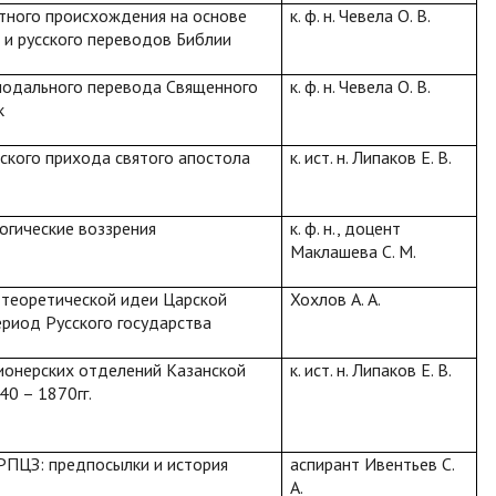
тного происхождения на основе
к. ф. н. Чевела О. В.
о и русского переводов Библии
нодального перевода Священного
к. ф. н. Чевела О. В.
к
ского прихода святого апостола
к. ист. н. Липаков Е. В.
гогические воззрения
к. ф. н., доцент
Маклашева С. М.
 теоретической идеи Царской
Хохлов А. А.
ериод Русского государства
ионерских отделений Казанской
к. ист. н. Липаков Е. В.
0 – 1870гг.
РПЦЗ: предпосылки и история
аспирант Ивентьев С.
А.