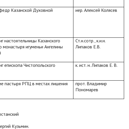
афедр Казанской Духовной
иер. Алексей Колясев
г настоятельницы Казанского
Ст.н.сотр., к.и.н.
о монастыря игуменьи Ангелины
Липаков Е.В.
й
г епископа Чистопольского
к. ист. н. Липаков Е. В.
ие пастыря РПЦ в местах лишения
прот. Владимир
Пономарев
рстанский
ергий Кузьмин.