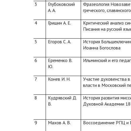
3
Глубоковский
Фразеология Новозаве
А. А.
греческого, славянског
4
Гришин А. Е.
Критический анализ си
Писания на русский язы
5
Егоров С. А.
История Большеключин
Иоанна Богослова
6
Еременко В.
Ильминский и его педа
Ю.
7
Конев И. Н.
Участие духовенства в
власти в Московский п
8
Кудрявский Д.
История развития мисс
В.
Духовной Академии 184
9
Махов А. В.
Воссоединение РПЦ и 