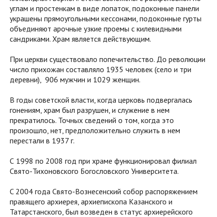
углам и простенкам в виде лопаток, подоконные панели
украшены прямоугольными кессонами, подоконные гурты
объединяют арочные узкие проемы с килевидными
сандриками. Храм является действующим.
При церкви существовало попечительство. До революции
число прихожан составляло 1935 человек (село и три
деревни), 906 мужчин и 1029 женщин.
В годы советской власти, когда церковь подвергалась
гонениям, храм был разрушен, и служение в нем
прекратилось. Точных сведений о том, когда это
произошло, нет, предположительно служить в нем
перестали в
1937 г
.
С 1998 по 2008 год при храме функционировал филиал
Свято-Тихоновского Богословского Университета.
C 2004 года Свято-Вознесенский собор распоряжением
правящего архиерея, архиепископа Казанского и
Татарстанского, был возведен в статус архиерейского