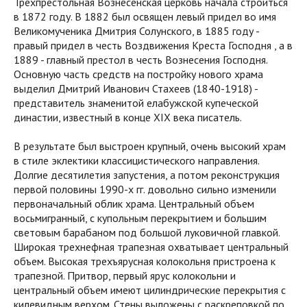
Трехпрестольная Вознесенская церковь начала строиться
в 1872 году. В 1882 был освящен левый придел во имя
Великомученика Дмитрия Солунского, в 1885 году -
правый придел в честь Воздвижения Креста Господня , а в
1889 - главный престол в честь Вознесения Господня.
Основную часть средств на постройку нового храма
выделил Дмитрий Иванович Стахеев (1840-1918) -
представитель знаменитой елабужской купеческой
династии, известный в конце XIX века писатель.
В результате был выстроен крупный, очень высокий храм
в стиле эклектики классицистического направления.
Долгие десятилетия запустения, а потом реконструкция
первой половины 1990-х гг. довольно сильно изменили
первоначальный облик храма. Центральный объем
восьмигранный, с купольным перекрытием и большим
световым барабаном под большой луковичной главкой.
Широкая трехнефная трапезная охватывает центральный
объем. Высокая трех
ъярусная колокольня пристроена к
трапезной. Притвор, первый ярус колокольни и
центральный объем имеют цилиндрические перекрытия с
килевидным верхом. Стены выложены с раскреповкой по