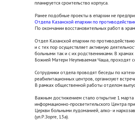
планируется сроительство корпуса.
Ранее подобные проекты в епархии не предпри
Отдела Казанской епархии по противодействи
По окончании восстановительных работ в храм
Отдел Казанской епархии по противодействию 
и с тех пор осуществляет активную деятельнос
больными так и с их родственниками. В храма
Божией Матери Неупиваемая Чаша, проходят с
Сотрудники отдела проводят беседы по катехи
реабилитационных центров, организуют встреч
В рамках общественной работы отделом выпуска
Важным достижением стало открытие 1 марта 2
информационно-просветительского Центра при
Церкви больными лудоманией, алко- и наркоза
(ул.Р.Зорге, 13а).