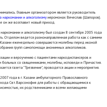
нимались. Главным организатором является руководитель
ю наркомании и алкоголизму
иеромонах Вячеслав (Шапоров).
е он же возглавит новый приход.
наркомании и алкоголизму был создан 8 сентября 2005 года
ть. Отделом ведется разнонаправленная работа как с самими
х Казани еженедельно совершаются молебны перед иконой
обрания групп самопомощи анонимных алкоголиков.
зации и вероучению с пациентами наркодиспансеров и
и больных со священниками, молебны, исповеди и Причастия.
ется газета "Трезвение", проводятся акции и мероприятия.
007 года в г. Казани амбулаторного Православного
хода Свт.Варсонофия для работы с обращающимися к
висимостью, их родственниками и всеми желающими