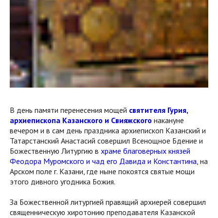
В день памяти перенесения мощей
святителя Гурия,
архиепископа Казанского и Свияжского
накануне
вечером и в сам день праздника архиепископ Казанский и
Татарстанский Анастасий совершил Всенощное Бдение и
Божественную Литургию в
храме благоверных князей
Феодора Муромского и чад его Давида и Константина
, на
Арском поле г. Казани, где ныне покоятся святые мощи
этого дивного угодника Божия.
За Божественной литургией правящий архиерей совершил
священническую хиротонию преподавателя Казанской