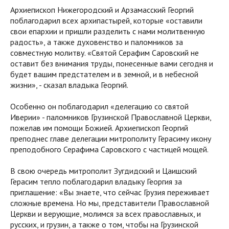
Архиепископ Нижегородский и Арзамасский Георгий
поблагодарил всех архипастырей, которые «оставили
свои епархии и пришли разделить с нами молитвенную
радость», а также духовенство и паломников за
совместную молитву. «Святой Серафим Саровский не
оставит без внимания труды, понесенные вами сегодня и
будет вашим предстателем и в земной, и в небесной
жизни», - сказал владыка Георгий.
Особенно он поблагодарил «делегацию со святой
Иверии» - паломников Грузинской Православной Церкви,
пожелав им помощи Божией. Архиепископ Георгий
преподнес главе делегации митрополиту Герасиму икону
преподобного Серафима Саровского с частицей мощей.
В свою очередь митрополит Зугдидский и Цаишский
Герасим тепло поблагодарил владыку Георгия за
приглашение: «Вы знаете, что сейчас Грузия переживает
сложные времена. Но мы, представители Православной
Церкви и верующие, молимся за всех православных, и
русских, и грузин, а также о том, чтобы на Грузинской