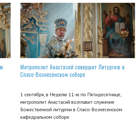
ую
Митрополит Анастасий совершит Литургию в
Спасо-Вознесенском соборе
1 сентября, в Неделю 11-ю по Пятидесятнице,
митрополит Анастасий возглавит служение
Божественной литургии в Спасо-Вознесенском
кафедральном соборе.