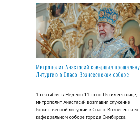
Митрополит Анастасий совершил прощальн
Литургию в Спасо-Вознесенском соборе
1 сентября, в Неделю 11-ю по Пятидесятнице,
митрополит Анастасий возглавил служение
Божественной литургии в Спасо-Вознесенском
кафедральном соборе города Симбирска.