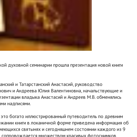
ской духовной семинарии прошла презентация новой книги
анский и Татарстанский Анастасий, руководство
нович и Андреева Юлия Валентиновна, начальствующие и
езентации владыка Анастасий и Андреев М.В. обменялись
ыми надписями.
- это богато иллюстрированный путеводитель по древним
ержании книги в локаничной форме приведена информация об
имеющихся святынях и сегодняшнем состоянии каждого из 9
е сопровождается множеством красивых фотоснимков