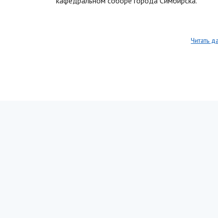
кафедральном соборе города Симбирска.
Читать д