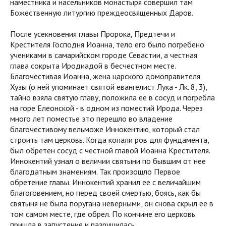
наместника и насельников монастыря совершил там
Божественную литургию преждеосвященных Даров.
После усекновения главы Пророка, Предтечи и
Крестителя Господня Иоанна, тело его было погребено
учениками в самарийском городе Севастии, а честная
глава сокрыта Иродиадой в бесчестном месте.
Благочестивая Иоанна, жена царского домоправителя
Хузы (о ней упоминает святой евангелист Лука - Лк. 8, 3),
тайно взяла святую главу, положила ее в сосуд и погребла
на горе Елеонской - в одном из поместий Ирода. Через
много лет поместье это перешло во владение
благочестивому вельможе Иннокентию, который стал
строить там церковь. Когда копали ров для фундамента,
был обретен сосуд с честной главой Иоанна Крестителя.
Иннокентий узнал о величии святыни по бывшим от нее
благодатным знамениям. Так произошло Первое
обретение главы. Иннокентий хранил ее с величайшим
благоговением, но перед своей смертью, боясь, как бы
святыня не была поругана неверными, он снова скрыл ее в
том самом месте, где обрел. По кончине его церковь
пришла в запустение и разрушилась.