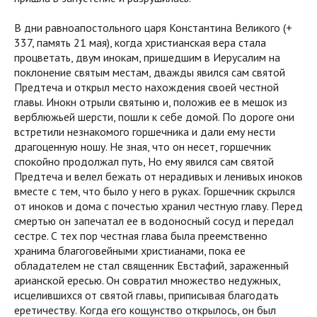
В дни равноапостольного царя Константина Великого (+
337, память 21 мая), когда христианская вера стала
процветать, двум инокам, пришедшим в Иерусалим на
поклонение святым местам, дважды явился сам святой
Предтеча и открыл место нахождения своей честной
главы. Инокн отрыли святыню и, положив ее в мешок из
верблюжьей шерсти, пошли к себе домой. По дороге они
встретили незнакомого горшечника и дали ему нести
драгоценную ношу. Не зная, что он несет, горшечник
спокойно продолжал путь, Но ему явился сам святой
Предтеча и велел бежать от нерадивых и ленивых иноков
вместе с тем, что было у него в руках. Горшечник скрылся
от иноков и дома с почестью хранил честную главу. Перед
смертью он запечатал ее в водоносный сосуд и передал
сестре. С тех пор честная глава была преемственно
хранима благоговейными христианами, пока ее
обладателем не стал священник Евстафий, зараженный
арианской ересью. Он совратил множество недужных,
исцелившихся от святой главы, приписывая благодать
еретичеству. Когда его кощунство открылось, он был