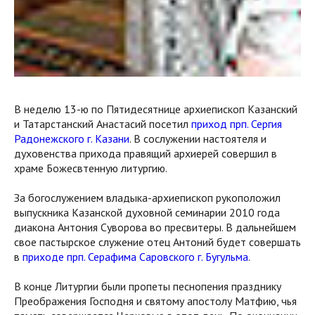
В неделю 13-ю по Пятидесятнице архиепископ Казанский
и Татарстанский Анастасий посетил
приход прп. Сергия
Радонежского г. Казани
. В сослужении настоятеля и
духовенства прихода правящий архиерей совершил в
храме Божесвтенную литургию.
За богослужением владыка-архиепископ рукоположил
выпускника Казанской духовной семинарии 2010 года
диакона Антония Суворова во пресвитеры. В дальнейшем
свое пастырское служение отец Антоний будет совершать
в
приходе прп. Серафима Саровского г. Бугульма
.
В конце Литургии были пропеты песнопения празднику
Преображения Господня и святому апостолу Матфию, чья