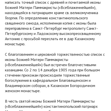
написать точный список с древней и почитаемой иконы
Божией Матери Паммакристы («Всеблаженнейшей»),
находящейся в патриаршем храме св. великомученика
Георгия. По определению константинопольского
священного синода, исполненная копия с иконы была
переправлена в Санкт-Петербург митрополиту Санкт-
Петербургскому и Ладожскому высокопреосвященному
Антонию с просьбой переслать ее в дар Казанскому
монастырю.
С благоговением и церковной торжественностью список с
иконы Божией Матери Паммакристы
(«Всеблаженнейшей») был встречен благочестивыми
казанцами. Со 2 по 14 декабря 1905 года при большом
стечении прихожан происходили торжественные
богослужения в кафедральном Благовещенском и
Владимирском соборах, в Казанском Богородичном
женском монастыре.
В честь святой иконы Божией Матери Паммакристы
(«Всеблаженнейшей») константинопольский патриарх