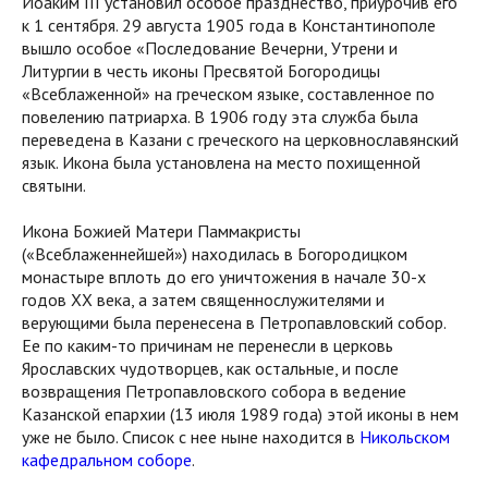
Иоаким III установил особое празднество, приурочив его
к 1 сентября. 29 августа 1905 года в Константинополе
вышло особое «Последование Вечерни, Утрени и
Литургии в честь иконы Пресвятой Богородицы
«Всеблаженной» на греческом языке, составленное по
повелению патриарха. В 1906 году эта служба была
переведена в Казани с греческого на церковнославянский
язык. Икона была установлена на место похищенной
святыни.
Икона Божией Матери Паммакристы
(«Всеблаженнейшей») находилась в Богородицком
монастыре вплоть до его уничтожения в начале 30-х
годов XX века, а затем священнослужителями и
верующими была перенесена в Петропавловский собор.
Ее по каким-то причинам не перенесли в церковь
Ярославских чудотворцев, как остальные, и после
возвращения Петропавловского собора в ведение
Казанской епархии (13 июля 1989 года) этой иконы в нем
уже не было. Список с нее ныне находится в
Никольском
кафедральном соборе
.