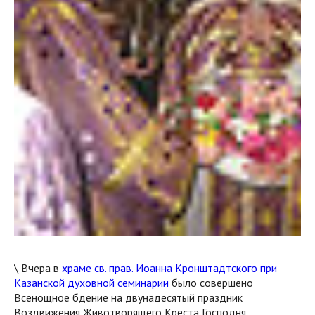
\ Вчера в
храме св. прав. Иоанна Кронштадтского при
Казанской духовной семинарии
было совершено
Всенощное бдение на двунадесятый праздник
Воздвижения Животворящего Креста Господня.