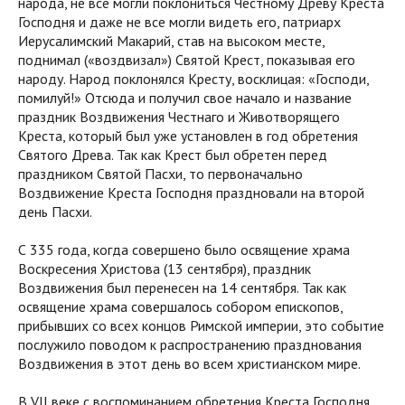
народа, не все могли поклониться Честному Древу Креста
Господня и даже не все могли видеть его, патриарх
Иерусалимский Макарий, став на высоком месте,
поднимал («воздвизал») Святой Крест, показывая его
народу. Народ поклонялся Кресту, восклицая: «Господи,
помилуй!» Отсюда и получил свое начало и название
праздник Воздвижения Честнаго и Животворящего
Креста, который был уже установлен в год обретения
Святого Древа. Так как Крест был обретен перед
праздником Святой Пасхи, то первоначально
Воздвижение Креста Господня праздновали на второй
день Пасхи.
С 335 года, когда совершено было освящение храма
Воскресения Христова (13 сентября), праздник
Воздвижения был перенесен на 14 сентября. Так как
освящение храма совершалось собором епископов,
прибывших со всех концов Римской империи, это событие
послужило поводом к распространению празднования
Воздвижения в этот день во всем христианском мире.
В VII веке с воспоминанием обретения Креста Господня