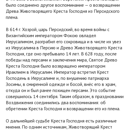
было соединено другое воспоминание — о возвращении
Древа Животворящего Креста Господня из Персидского
плена.
В 614 г. Хозрой, царь Персидский, во время войны с
Византийским императором Фокою овладел
Иерусалимом, разграбил его сокровища и в числе их увез
из Иерусалима в Персию и Древо Животворящего Креста
Господня, где оно пребывало 14 лет. В 628 году, после
победы над персами и заключения мира, Святое Древо
Креста Господня было возвращено императором
Ираклием в Иерусалим. Император встретил Крест
Господень в Иерусалиме и, по внушению патриарха
Зосимы, в смиренной одежде и босой, внёс его в храм,
откуда он и был ранее похищен персами. Это событие
совершилось 14 сентября. Таким образом, в праздновании
Воздвижения соединились два воспоминания: об
обретении Креста Господня и возвращении его из плена.
О дальнейшей судьбе Креста Господня есть различные
мнения. По одним источникам, Животворящий Крест