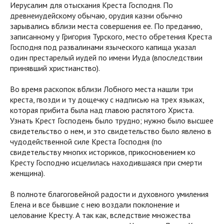
Иерусалим для отыскания Креста Господня. По
древнеиудейскому обычаю, орудия казни обычно
зарывались вблизи места совершения ее. По преданию,
записанному у Григория Турского, место обретения Креста
Господня под развалинами языческого капища указал
один престарелый иудей по имени Иуда (впоследствии
принявший христианство).
Во время раскопок вблизи Лобного места нашли три
креста, гвозди и ту дощечку с надписью на трех языках,
которая прибита была над главою распятого Христа.
Узнать Крест Господень было трудно; нужно было высшее
свидетельство о нем, и это свидетельство было явлено в
чудодейственной силе Креста Господня (по
свидетельству многих историков, прикосновением ко
Кресту Господню исцелилась находившаяся при смерти
женщина).
В полноте благоговейной радости и духовного умиления
Елена и все бывшие с нею воздали поклонение и
целование Кресту. А так как, вследствие множества