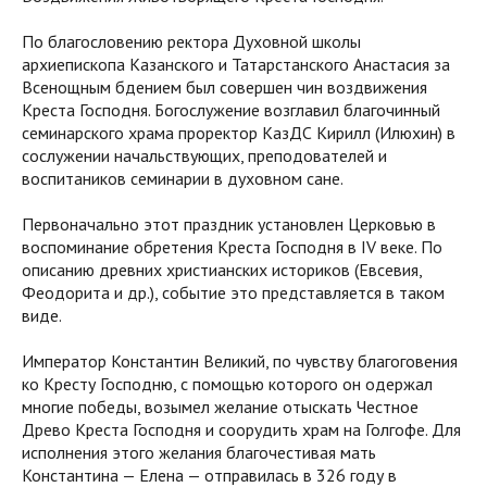
По благословению ректора Духовной школы
архиепископа Казанского и Татарстанского Анастасия за
Всенощным бдением был совершен чин воздвижения
Креста Господня. Богослужение возглавил благочинный
семинарского храма проректор КазДС Кирилл (Илюхин) в
сослужении начальствующих, преподователей и
воспитаников семинарии в духовном сане.
Первоначально этот праздник установлен Церковью в
воспоминание обретения Креста Господня в IV веке. По
описанию древних христианских историков (Евсевия,
Феодорита и др.), событие это представляется в таком
виде.
Император Константин Великий, по чувству благоговения
ко Кресту Господню, с помощью которого он одержал
многие победы, возымел желание отыскать Честное
Древо Креста Господня и соорудить храм на Голгофе. Для
исполнения этого желания благочестивая мать
Константина — Елена — отправилась в 326 году в