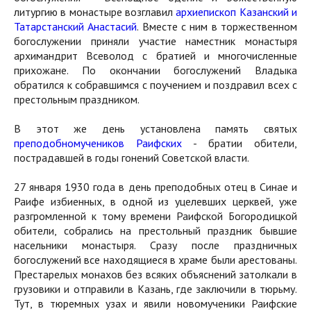
литургию в монастыре возглавил
архиепископ Казанский и
Татарстанский Анастасий
. Вместе с ним в торжественном
богослужении приняли участие наместник монастыря
архимандрит Всеволод с братией и многочисленные
прихожане. По окончании богослужений Владыка
обратился к собравшимся с поучением и поздравил всех с
престольным праздником.
В этот же день установлена память святых
преподобномучеников Раифских
- братии обители,
пострадавшей в годы гонений Советской власти.
27 января 1930 года в день преподобных отец в Синае и
Раифе избиенных, в одной из уцелевших церквей, уже
разгромленной к тому времени Раифской Богородицкой
обители, собрались на престольный праздник бывшие
насельники монастыря. Сразу после праздничных
богослужений все находящиеся в храме были арестованы.
Престарелых монахов без всяких объяснений затолкали в
грузовики и отправили в Казань, где заключили в тюрьму.
Тут, в тюремных узах и явили новомученики Раифские