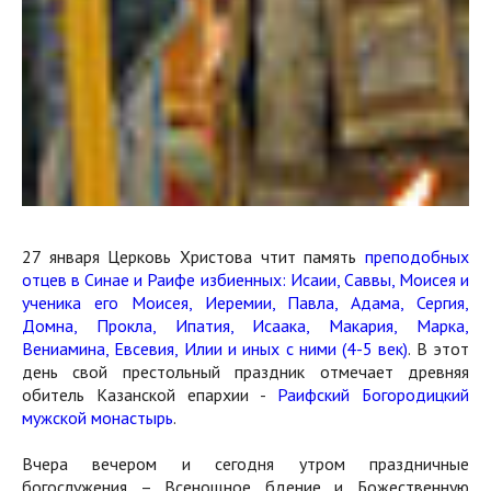
27 января Церковь Христова чтит память
преподобных
отцев в Синае и Раифе избиенных: Исаии, Саввы, Моисея и
ученика его Моисея, Иеремии, Павла, Адама, Сергия,
Домна, Прокла, Ипатия, Исаака, Макария, Марка,
Вениамина, Евсевия, Илии и иных с ними (4-5 век)
. В этот
день свой преcтольный праздник отмечает древняя
обитель Казанской епархии -
Раифский Богородицкий
мужской монастырь
.
Вчера вечером и сегодня утром праздничные
богослужения – Всенощное бдение и Божественную