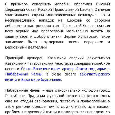
С призывом совершить молебны обратился Высший
Церковный Совет Русской Православной Церкви. Отмечая
участившиеся случаи многочисленных незаслуженных и
несправедливых нападок на Церковь со стороны
либерально настроенных сил, Церковный Совет призвал
всех верных чад православия молитвенно встать на
защиту веры и доброго имени Церкви Христовой. Такое
заявление было поддержано всеми иерархами и
церковными деятелями.
Правящий архиерей Казанской епархии архиепископ
Казанский и Татарстанский Анастасий совершил молебное
пение в
Свято-Возенесенском архиерейском подворье г.
Набережные Челны
, в ходе своего
архипастырского
визита
в
Закамское благочиние
.
Набережные Челны – еще относительно молодой город
Республики. Традиции духовной жизни находятся здесь
еще на стадии становления, поэтому и православные в
этом регионе больше чем в других метах испытывают
проблемы в духовной жизни и подвергаются нападкам со