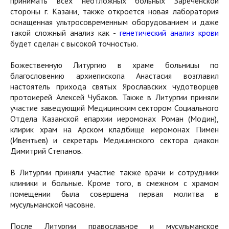
принимать всех неотложных больных Зареченской
стороны г. Казани, также откроется новая лаборатория
оснащенная ультросовременным оборудованием и даже
такой сложный анализ как -
генетический анализ крови
будет сделан с высокой точностью.
Божественную Литургию в храме больницы по
благословению архиепископа Анастасия возглавил
настоятель прихода святых Ярославских чудотворцев
протоиерей Алексей Чубаков. Также в Литургии приняли
участие заведующий Медицинским сектором Социального
Отдела Казанской епархии иеромонах Роман (Модин),
клирик храм на Арском кладбище иеромонах Пимен
(Ивентьев) и секретарь Медицинского сектора диакон
Димитрий Степанов.
В Литургии приняли участие также врачи и сотрудники
клиники и больные. Кроме того, в смежном с храмом
помещении была совершена первая молитва в
мусульманской часовне.
После Литургии православное и мусульманское