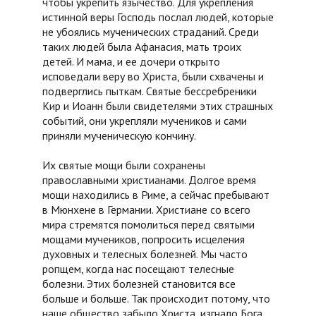
чтобы укрепить язычество. Для укрепления
истинной веры Господь послал людей, которые
не убоялись мученических страданий. Среди
таких людей была Афанасия, мать троих
детей. И мама, и ее дочери открыто
исповедали веру во Христа, были схвачены и
подверглись пыткам. Святые бессребреники
Кир и Иоанн были свидетелями этих страшных
событий, они укрепляли мучеников и сами
приняли мученическую кончину.
Их святые мощи были сохранены
православными христианами. Долгое время
мощи находились в Риме, а сейчас пребывают
в Мюнхене в Германии. Христиане со всего
мира стремятся помолиться перед святыми
мощами мучеников, попросить исцеления
духовных и телесных болезней. Мы часто
ропщем, когда нас посещают телесные
болезни. Этих болезней становится все
больше и больше. Так происходит потому, что
наше общество забыло Христа, изгнало Бога