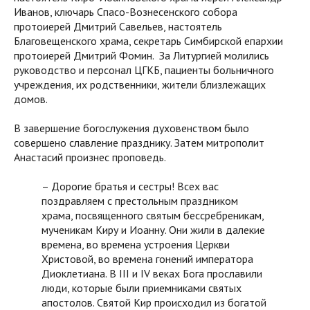
Иванов, ключарь Спасо-Вознесенского собора
протоиерей Дмитрий Савельев, настоятель
Благовещенского храма, секретарь Симбирской епархии
протоиерей Дмитрий Фомин. За Литургией молились
руководство и персонал ЦГКБ, пациенты больничного
учреждения, их родственники, жители близлежащих
домов.
В завершение богослужения духовенством было
совершено славление празднику. Затем митрополит
Анастасий произнес проповедь.
– Дорогие братья и сестры! Всех вас
поздравляем с престольным праздником
храма, посвященного святым бессребреникам,
мученикам Киру и Иоанну. Они жили в далекие
времена, во времена устроения Церкви
Христовой, во времена гонений императора
Диоклетиана. В III и IV веках Бога прославили
люди, которые были приемниками святых
апостолов. Святой Кир происходил из богатой