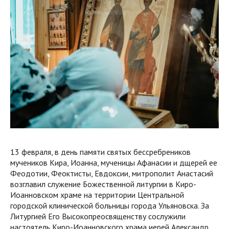
13 февраля, в день памяти святых бессребреников
мучеников Кира, Иоанна, мученицы Афанасии и дщерей ее
Феодотии, Феоктисты, Евдоксии, митрополит Анастасий
возглавил служение Божественной литургии в Киро-
Иоанновском храме на территории Центральной
городской клинической больницы города Ульяновска. За
Литургией Его Высокопреосвященству сослужили
настоятель Киро-Иоанновского храма иерей Александр