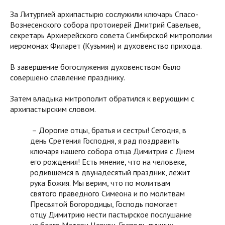
За Литургией архипастырю сослужили ключарь Спасо-
Вознесенского собора протоиерей Дмитрий Савельев,
секретарь Архиерейского совета Симбирской митрополии
иеромонах Филарет (Кузьмин) и духовенство прихода.
В завершение богослужения духовенством было
совершено славление празднику.
Затем владыка митрополит обратился к верующим с
архипастырским словом.
– Дорогие отцы, братья и сестры! Сегодня, в
день Сретения Господня, я рад поздравить
ключаря нашего собора отца Димитрия с Днем
его рождения! Есть мнение, что на человеке,
родившемся в двунадесятый праздник, лежит
рука Божия. Мы верим, что по молитвам
святого праведного Симеона и по молитвам
Пресвятой Богородицы, Господь помогает
отцу Димитрию нести пастырское послушание
на благо Матери Церкви. Господь лучших