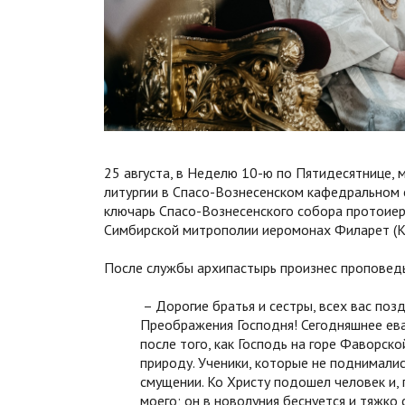
25 августа, в Неделю 10-ю по Пятидесятнице,
литургии в Спасо-Вознесенском кафедральном 
ключарь Спасо-Вознесенского собора протоиер
Симбирской митрополии иеромонах Филарет (Ку
После службы архипастырь произнес проповедь
– Дорогие братья и сестры, всех вас по
Преображения Господня! Сегодняшнее ева
после того, как Господь на горе Фаворс
природу. Ученики, которые не поднималис
смущении. Ко Христу подошел человек и, 
моего; он в новолуния беснуется и тяжко 