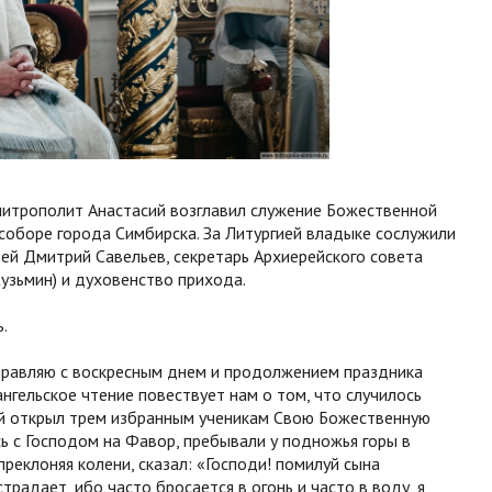
 митрополит Анастасий возглавил служение Божественной
соборе города Симбирска. За Литургией владыке сослужили
ей Дмитрий Савельев, секретарь Архиерейского совета
зьмин) и духовенство прихода.
.
здравляю с воскресным днем и продолжением праздника
нгельское чтение повествует нам о том, что случилось
кой открыл трем избранным ученикам Свою Божественную
ь с Господом на Фавор, пребывали у подножья горы в
преклоняя колени, сказал: «Господи! помилуй сына
страдает, ибо часто бросается в огонь и часто в воду, я