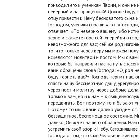
приводил его к ученикам Твоим, и они не 
неверный и развращенный! Доколе буду с
отцу привести к Нему бесноватого сына и
Господом, ученики спрашивают: «Господи,
отвечает: «По неверию вашему; ибо истин
зерно и скажете горе сей: «перейди отсюд
невозможного для вас; сей же род изгоня
то, что только через веру мы можем полу
исцеляются молитвой и постом. Мы с вам
которые бы направили нас на путь спасен
вами обращены слова Господа: «О, род н
буду терпеть вас?». Господь терпит нас,
спасти нашу бессмертную душу, урегулир
через пост и молитву, через добрые дела.
только к вам, но и к нам – к священнослу
передвигать. Вот поэтому-то и бывают «н
Потому что мы с вами далеко уходим от 
беззащитное, беспомощное состояние. Мы 
далеко, Он ждет нашего обращения. Нам 
устремить свой взор к Небу. Сегодняшнее
Господа о том, что Сын Человеческий пред