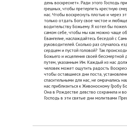
день воскреснет». Ради этого Господь при
грешных, чтобы претерпеть крестную смерт
нас. Чтобы воскреснуть плотью и через э
только отдать Богу свое чистое и любяще
водительству Божьему. Я хотел бы пожелат
самом себе, чтобы мы как можно чаще об
Евангелие, наслаждайтесь беседой с Сами
руководителей. Сколько раз случалось ез
сердцем и пустой головой? Так происходи
Божьего и исцеления своей бессмертной 
путем, указанным Им. Каждый из нас долж
человек может ощутить радость Воскресе
чтобы оставшиеся дни поста, установлен
спасительными для нас, не омрачались н
нас приблизиться к Живоносному Гробу Б
Она в Рождестве девство сохранила и во 
Господь в эти святые дни молитвами Пре