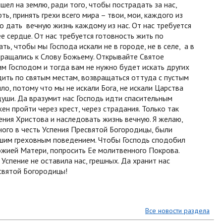
шел на землю, ради того, чтобы пострадать за нас,
ь, принять грехи всего мира – твои, мои, каждого из
то дать вечную жизнь каждому из нас. От нас требуется
е сердце. От нас требуется готовность жить по
ь, чтобы мы Господа искали не в городе, не в селе, а в
ращались к Слову Божьему. Открывайте Святое
м Господом и тогда вам не нужно будет искать других
дить по святым местам, возвращаться оттуда с пустым
ло, потому что мы не искали Бога, не искали Царства
души. Да вразумит нас Господь идти спасительным
ен пройти через крест, через страдания. Только так
ния Христова и наследовать жизнь вечную. Я желаю,
ного в честь Успения Пресвятой Богородицы, были
ашим греховным поведением. Чтобы Господь сподобил
ожией Матери, попросить Ее молитвенного Покрова.
Успение не оставила нас, грешных. Да хранит нас
святой Богородицы!
Все новости раздела