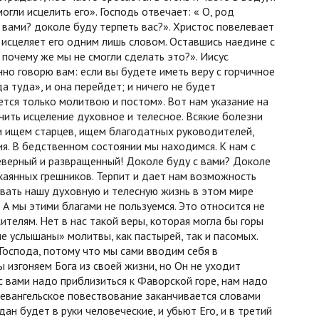
могли исцелить его». Господь отвечает: « О, род
 вами? доколе буду терпеть вас?». Христос повелевает
 исцеляет его одним лишь словом. Оставшись наедине с
 почему же мы не смогли сделать это?». Иисус
но говорю вам: если вы будете иметь веру с горчичное
а туда», и она перейдет; и ничего не будет
ется только молитвою и постом». Вот нам указание на
чить исцеление духовное и телесное. Всякие болезни
и ищем старцев, ищем благодатных руководителей,
ия. В бедственном состоянии мы находимся. К нам с
еверный и развращенный! Доколе буду с вами? Доколе
 окаянных грешников. Терпит и дает нам возможность
овать нашу духовную и телесную жизнь в этом мире
 А мы этими благами не пользуемся. Это относится не
жителям. Нет в нас такой веры, которая могла бы горы
е услышаны» молитвы, как пастырей, так и пасомых.
Господа, потому что мы сами вводим себя в
изгоняем Бога из своей жизни, но Он не уходит
с вами надо приблизиться к Фаворской горе, нам надо
 евангельское повествование заканчивается словами
ан будет в руки человеческие, и убьют Его, и в третий