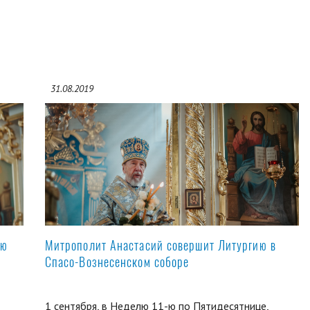
31.08.2019
ую
Митрополит Анастасий совершит Литургию в
Спасо-Вознесенском соборе
1 сентября, в Неделю 11-ю по Пятидесятнице,