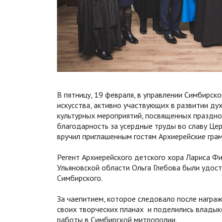
В пятницу, 19 февраля, в управлении Симбирск
искусства, активно участвующих в развитии ду
культурных мероприятий, посвященных праздно
благодарность за усердные труды во славу Це
вручил приглашенным гостям Архиерейские гра
Регент Архиерейского детского хора Лариса Фи
Ульяновской области Ольга Глебова были удос
Симбирского.
За чаепитием, которое следовало после награж
своих творческих планах и поделились владык
работы в Симбирской митрополии.