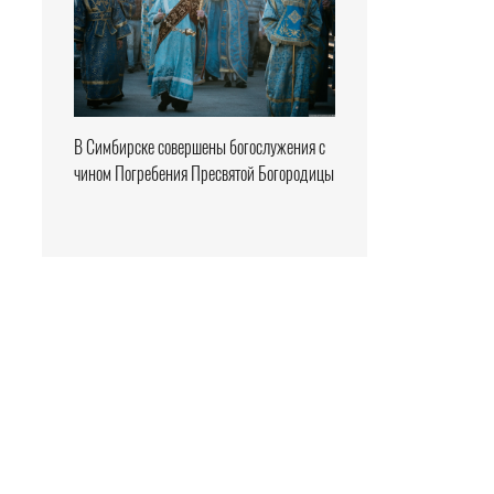
В Симбирске совершены богослужения с
чином Погребения Пресвятой Богородицы