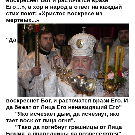
воскреснет Бог и расточатся врази
Его…», а хор и народ в ответ на каждый
стих поют: «Христос воскресе из
мертвых...»
"Да
воскреснет Бог, и расточатся врази Его. И
да бежат от Лица Его ненавидящий Его"
"Яко исчезает дым, да исчезнут, яко
тает воск от лица огня".
"Тако да погибнут грешницы от Лица
Божия, а праведницы да возвеселятся".