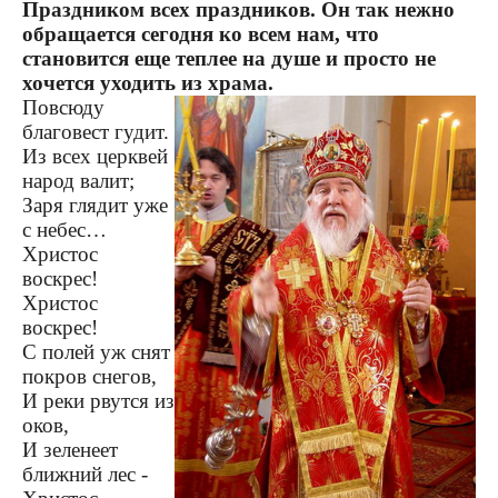
Праздником всех праздников. Он так нежно
обращается сегодня ко всем нам, что
становится еще теплее на душе и просто не
хочется уходить из храма.
Повсюду
благовест гудит.
Из всех церквей
народ валит;
Заря глядит уже
с небес…
Христос
воскрес!
Христос
воскрес!
С полей уж снят
покров снегов,
И реки рвутся из
оков,
И зеленеет
ближний лес -