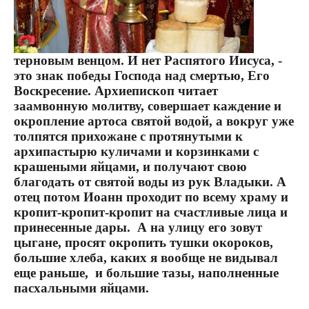
терновым венцом. И нет Распятого Иисуса, -
это знак победы Господа над смертью, Его
Воскресение. Архиепископ читает
заамвонную молитву, совершает каждение и
окропление артоса святой водой, а вокруг уже
толпятся прихожане с протянутыми к
архипастырю куличами и корзинками с
крашеными яйцами, и получают свою
благодать от святой воды из рук Владыки. А
отец потом Иоанн проходит по всему храму и
кропит-кропит-кропит на счастливые лица и
принесенные дары.
А на улицу его зовут
цыгане, просят окропить тушки окороков,
большие хлеба, каких я вообще не видывал
еще раньше,
и большие тазы, наполненные
пасхальными яйцами.