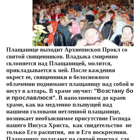
Плащанице выходит Архиепископ Прокл со
свитой священников. Владыка смиренно
склоняется над Плащаницей, молится,
прикладывается к ней. После каждения
окрест ее, священники в белоснежном
облачении поднимают плащаницу над собой и
несут в алтарь. В храме звучит:
"Возстану бо
и прославлюся".
В наполненном до краев
храме, как на медленно плывущей над
нашими головами нетленной плащанице,
возникает необъяснимое присутствие Господа
нашего Иисуса Христа,
как свидетельство
не
только Его распятия,
но и Его воскресения.
Плащаницу полагают на святой престол, где