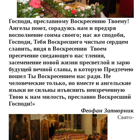
Господи, преславному Воскресению Твоему!
Ангелы поют, сорадуясь нам и предзря
восполнение сонма своего; нас же сподоби,
Господи, Тебя Воскресшего чистым сердцем
славить, видя в Воскресении
Твоем
пресечение снедающего нас тления,
засеменение новой жизни пресветлой и зарю
будущей вечной славы, в которую Предтечею
вошел Ты Воскресением нас ради. Не
человеческие только, но вместе и ангельские
языки не сильны изъяснить неизреченную
Твою к нам милость, преславно Воскресший
Господи!»
Феофан Затворник
Свято-