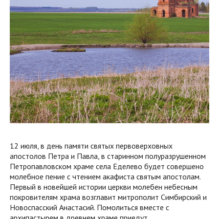
12 июля, в день памяти святых первоверховных
апостолов Петра и Павла, в старинном полуразрушенном
Петропавловском храме села Еделево будет совершено
молебное пение с чтением акафиста святым апостолам.
Первый в новейшей истории церкви молебен небесным
покровителям храма возглавит митрополит Симбирский и
Новоспасский Анастасий. Помолиться вместе с
архипастырем в древнем храме приедут