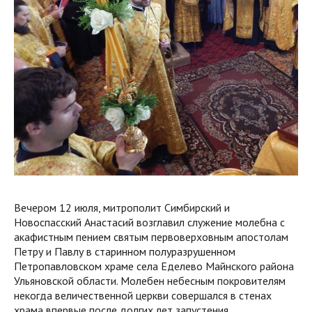
Вечером 12 июля, митрополит Симбирский и
Новоспасский Анастасий возглавил служение молебна с
акафистным пением святым первоверховным апостолам
Петру и Павлу в старинном полуразрушенном
Петропавловском храме села Еделево Майнского района
Ульяновской области. Молебен небесным покровителям
некогда величественной церкви совершался в стенах
храма впервые после долгих лет запустения.