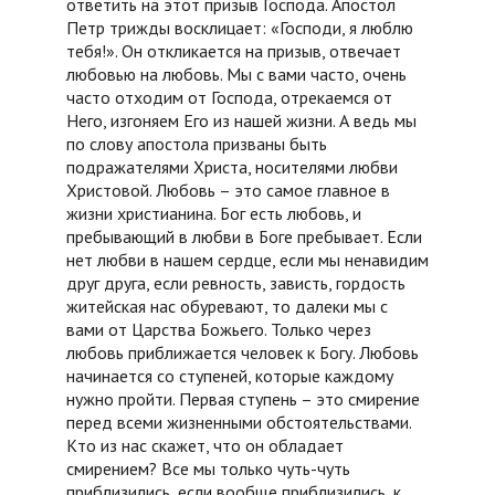
ответить на этот призыв Господа. Апостол
Петр трижды восклицает: «Господи, я люблю
тебя!». Он откликается на призыв, отвечает
любовью на любовь. Мы с вами часто, очень
часто отходим от Господа, отрекаемся от
Него, изгоняем Его из нашей жизни. А ведь мы
по слову апостола призваны быть
подражателями Христа, носителями любви
Христовой. Любовь – это самое главное в
жизни христианина. Бог есть любовь, и
пребывающий в любви в Боге пребывает. Если
нет любви в нашем сердце, если мы ненавидим
друг друга, если ревность, зависть, гордость
житейская нас обуревают, то далеки мы с
вами от Царства Божьего. Только через
любовь приближается человек к Богу. Любовь
начинается со ступеней, которые каждому
нужно пройти. Первая ступень – это смирение
перед всеми жизненными обстоятельствами.
Кто из нас скажет, что он обладает
смирением? Все мы только чуть-чуть
приблизились, если вообще приблизились, к