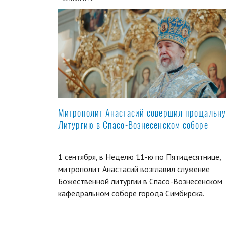
Митрополит Анастасий совершил прощальн
Литургию в Спасо-Вознесенском соборе
1 сентября, в Неделю 11-ю по Пятидесятнице,
митрополит Анастасий возглавил служение
Божественной литургии в Спасо-Вознесенском
кафедральном соборе города Симбирска.