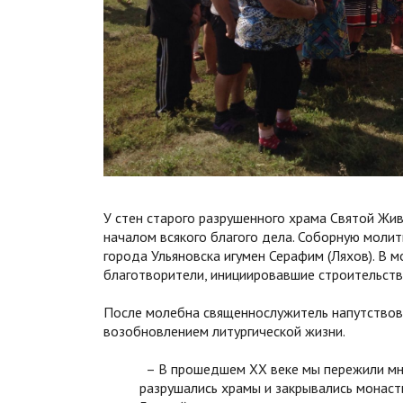
У стен старого разрушенного храма Святой Жи
началом всякого благого дела. Соборную молит
города Ульяновска игумен Серафим (Ляхов). В 
благотворители, инициировавшие строительств
После молебна священнослужитель напутствова
возобновлением литургической жизни.
– В прошедшем XX веке мы пережили мног
разрушались храмы и закрывались монаст