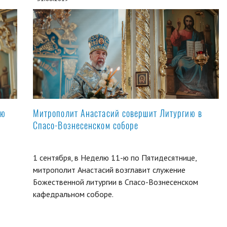
ую
Митрополит Анастасий совершит Литургию в
Спасо-Вознесенском соборе
1 сентября, в Неделю 11-ю по Пятидесятнице,
митрополит Анастасий возглавит служение
Божественной литургии в Спасо-Вознесенском
кафедральном соборе.