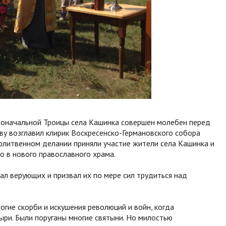
воначальной Троицы села Кашинка совершен молебен перед
ву возглавил клирик Воскресенско-Германовского собора
молитвенном делании приняли участие жители села Кашинка и
о в нового православного храма.
л верующих и призвал их по мере сил трудиться над
ие скорби и искушения революций и войн, когда
ыри. Были поруганы многие святыни. Но милостью