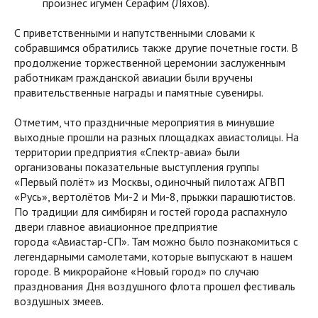
произнес игумен Серафим (Ляхов).
С приветственными и напутственными словами к
собравшимся обратились также другие почетные гости. В
продолжение торжественной церемонии заслуженным
работникам гражданской авиации были вручены
правительственные награды и памятные сувениры.
Отметим, что праздничные мероприятия в минувшие
выходные прошли на разных площадках авиастолицы. На
территории предприятия «Спектр-авиа» были
организованы показательные выступления группы
«Первый полёт» из Москвы, одиночный пилотаж АГВП
«Русь», вертолётов Ми-2 и Ми-8, прыжки парашютистов.
По традиции для симбирян и гостей города распахнуло
двери главное авиационное предприятие
города «Авиастар-СП». Там можно было познакомиться с
легендарными самолетами, которые выпускают в нашем
городе. В микрорайоне «Новый город» по случаю
празднования Дня воздушного флота прошел фестиваль
воздушных змеев.