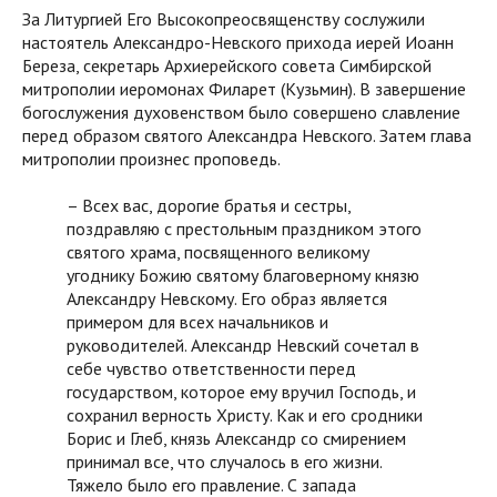
За Литургией Его Высокопреосвященству сослужили
настоятель Александро-Невского прихода иерей Иоанн
Береза, секретарь Архиерейского совета Симбирской
митрополии иеромонах Филарет (Кузьмин). В завершение
богослужения духовенством было совершено славление
перед образом святого Александра Невского. Затем глава
митрополии произнес проповедь.
– Всех вас, дорогие братья и сестры,
поздравляю с престольным праздником этого
святого храма, посвященного великому
угоднику Божию святому благоверному князю
Александру Невскому. Его образ является
примером для всех начальников и
руководителей. Александр Невский сочетал в
себе чувство ответственности перед
государством, которое ему вручил Господь, и
сохранил верность Христу. Как и его сродники
Борис и Глеб, князь Александр со смирением
принимал все, что случалось в его жизни.
Тяжело было его правление. С запада