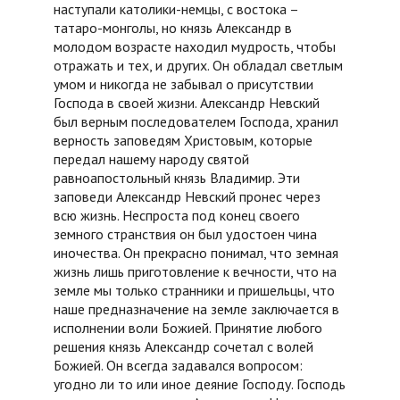
наступали католики-немцы, с востока –
татаро-монголы, но князь Александр в
молодом возрасте находил мудрость, чтобы
отражать и тех, и других. Он обладал светлым
умом и никогда не забывал о присутствии
Господа в своей жизни. Александр Невский
был верным последователем Господа, хранил
верность заповедям Христовым, которые
передал нашему народу святой
равноапостольный князь Владимир. Эти
заповеди Александр Невский пронес через
всю жизнь. Неспроста под конец своего
земного странствия он был удостоен чина
иночества. Он прекрасно понимал, что земная
жизнь лишь приготовление к вечности, что на
земле мы только странники и пришельцы, что
наше предназначение на земле заключается в
исполнении воли Божией. Принятие любого
решения князь Александр сочетал с волей
Божией. Он всегда задавался вопросом:
угодно ли то или иное деяние Господу. Господь