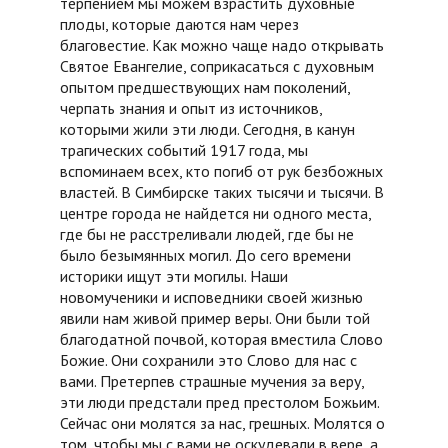
терпением мы можем взрастить духовные
плоды, которые даются нам через
благовестие. Как можно чаще надо открывать
Святое Евангелие, соприкасаться с духовным
опытом предшествующих нам поколений,
черпать знания и опыт из источников,
которыми жили эти люди. Сегодня, в канун
трагических событий 1917 года, мы
вспоминаем всех, кто погиб от рук безбожных
властей. В Симбирске таких тысячи и тысячи. В
центре города не найдется ни одного места,
где бы не расстреливали людей, где бы не
было безымянных могил. До сего времени
историки ищут эти могилы. Наши
новомученики и исповедники своей жизнью
явили нам живой пример веры. Они были той
благодатной почвой, которая вместила Слово
Божие. Они сохранили это Слово для нас с
вами. Претерпев страшные мучения за веру,
эти люди предстали пред престолом Божьим.
Сейчас они молятся за нас, грешных. Молятся о
том, чтобы мы с вами не оскудевали в вере, а