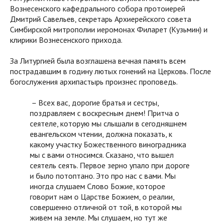
Вознесенского кафедрального собора протоиерей
Дмитрий Савельев, секретарь Архиерейского совета
Симбирской митрополии иеромонах Филарет (Кузьмин) и
клирики Вознесенского прихода.
За Литургией была возглашена вечная память всем
пострадавшим в годину лютых гонений на Церковь. После
богослужения архипастырь произнес проповедь.
– Всех вас, дорогие братья и сестры,
поздравляем с воскресным днем! Притча о
сеятеле, которую мы слышали в сегодняшнем
евангельском чтении, должна показать, к
какому участку Божественного виноградника
мы с вами относимся. Сказано, что вышел
сеятель сеять. Первое зерно упало при дороге
и было потоптано. Это про нас с вами. Мы
иногда слушаем Слово Божие, которое
говорит нам о Царстве Божием, о реалии,
совершенно отличной от той, в которой мы
живем на земле. Мы слушаем, но тут же