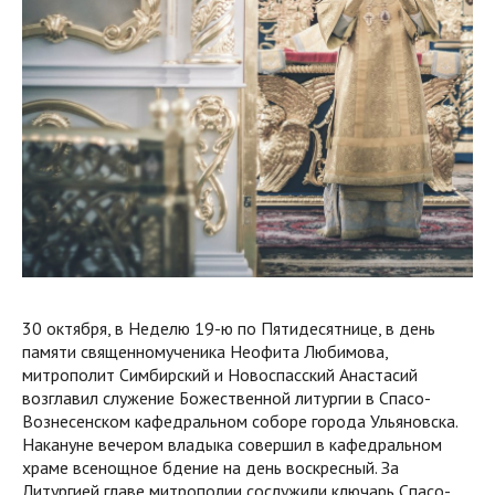
30 октября, в Неделю 19-ю по Пятидесятнице, в день
памяти священномученика Неофита Любимова,
митрополит Симбирский и Новоспасский Анастасий
возглавил служение Божественной литургии в Спасо-
Вознесенском кафедральном соборе города Ульяновска.
Накануне вечером владыка совершил в кафедральном
храме всенощное бдение на день воскресный. За
Литургией главе митрополии сослужили ключарь Спасо-