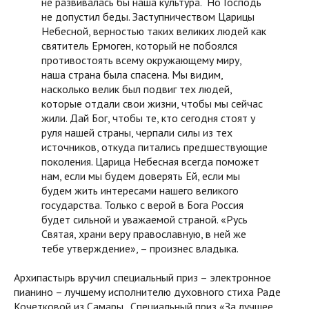
не развивалась бы наша культура. Но Господь
не допустил беды. Заступничеством Царицы
Небесной, верностью таких великих людей как
святитель Ермоген, который не побоялся
противостоять всему окружающему миру,
наша страна была спасена. Мы видим,
насколько велик был подвиг тех людей,
которые отдали свои жизни, чтобы мы сейчас
жили. Дай Бог, чтобы те, кто сегодня стоят у
руля нашей страны, черпали силы из тех
источников, откуда питались предшествующие
поколения. Царица Небесная всегда поможет
нам, если мы будем доверять Ей, если мы
будем жить интересами нашего великого
государства. Только с верой в Бога Россия
будет сильной и уважаемой страной. «Русь
Святая, храни веру православную, в ней же
тебе утверждение», – произнес владыка.
Архипастырь вручил специальный приз – электронное
пианино – лучшему исполнителю духовного стиха Раде
Кочетковой из Самары. Специальный приз «За лучшее