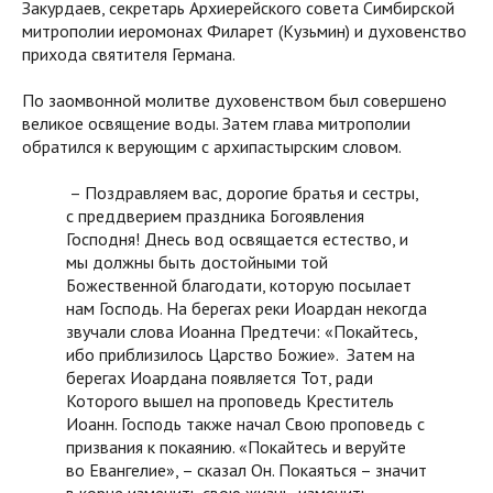
Закурдаев, секретарь Архиерейского совета Симбирской
митрополии иеромонах Филарет (Кузьмин) и духовенство
прихода святителя Германа.
По заомвонной молитве духовенством был совершено
великое освящение воды. Затем глава митрополии
обратился к верующим с архипастырским словом.
– Поздравляем вас, дорогие братья и сестры,
с преддверием праздника Богоявления
Господня! Днесь вод освящается естество, и
мы должны быть достойными той
Божественной благодати, которую посылает
нам Господь. На берегах реки Иоардан некогда
звучали слова Иоанна Предтечи: «Покайтесь,
ибо приблизилось Царство Божие». Затем на
берегах Иоардана появляется Тот, ради
Которого вышел на проповедь Креститель
Иоанн. Господь также начал Свою проповедь с
призвания к покаянию. «Покайтесь и веруйте
во Евангелие», – сказал Он. Покаяться – значит